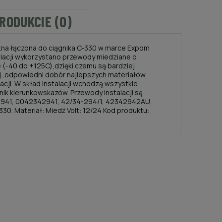
PRODUKCIE (0)
tna łączona do ciągnika C-330 w marce Expom
alacji wykorzystano przewody miedziane o
 (-40 do +125C),dzięki czemu są bardziej
ej ,odpowiedni dobór najlepszych materiałów
cji. W skład instalacji wchodzą wszystkie
nik kierunkowskazów. Przewody instalacji są
2941, 0042342941, 42/34-294/1, 42342942AU,
. Materiał: Miedź Volt: 12/24 Kod produktu: