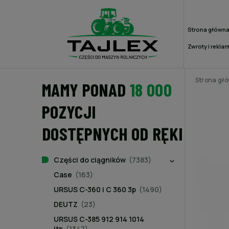
Strona główn
Zwroty i rekla
Strona gł
MAMY PONAD
18 000
POZYCJI
DOSTĘPNYCH OD RĘKI
Części do ciągników
(7383)
Case
(163)
URSUS C-360 i C 360 3p
(1490)
DEUTZ
(23)
URSUS C-385 912 914 1014
itp
(1347)