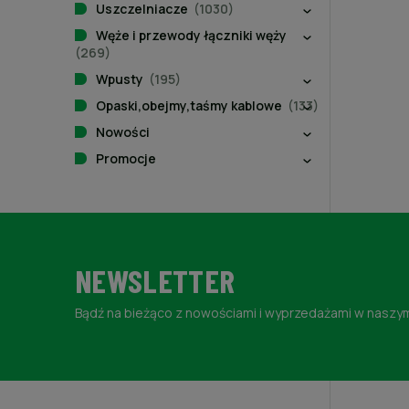
Uszczelniacze
(1030)
Węże i przewody łączniki węży
(269)
Wpusty
(195)
Opaski,obejmy,taśmy kablowe
(133)
Nowości
Promocje
NEWSLETTER
Bądź na bieżąco z nowościami i wyprzedażami w naszym