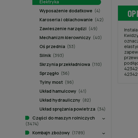
Elektryka
Wyposażenie dodatkowe
(4)
OP
Karoseria i oblachowanie
(42)
Zawieszenie narzędzi
(49)
Instal
Kwidzy
Mechanizm kierowniczy
(40)
oznacz
Oś przednia
(53)
elasty
zapewn
Silnik
(393)
przewo
podłąc
Skrzynia przekładniowa
(110)
423429
Sprzęgło
(56)
42342
Tylny most
(96)
Układ hamulcowy
(41)
Układ hydrauliczny
(82)
Układ sprężania powietrza
(34)
Części do maszyn rolniczych
(3474)
Kombajn zbożowy
(1789)