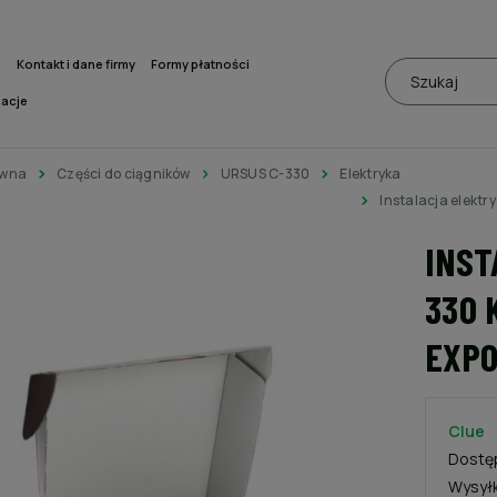
a
Kontakt i dane firmy
Formy płatności
macje
ówna
Części do ciągników
URSUS C-330
Elektryka
Instalacja elekt
INST
330 
EXPO
Clue
Dostę
Wysył