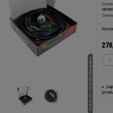
Dosta
spraw
Ocena
Nume
278
ZDJĘCIE JEST ZDJĘCIEM POGLĄDOWYM
zap
produ