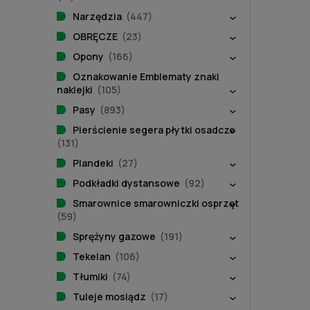
Narzędzia
(447)
OBRĘCZE
(23)
Opony
(166)
Oznakowanie Emblematy znaki
naklejki
(105)
Pasy
(893)
Pierścienie segera płytki osadcze
(131)
Plandeki
(27)
Podkładki dystansowe
(92)
Smarownice smarowniczki osprzęt
(59)
Sprężyny gazowe
(191)
Tekelan
(106)
Tłumiki
(74)
Tuleje mosiądz
(17)