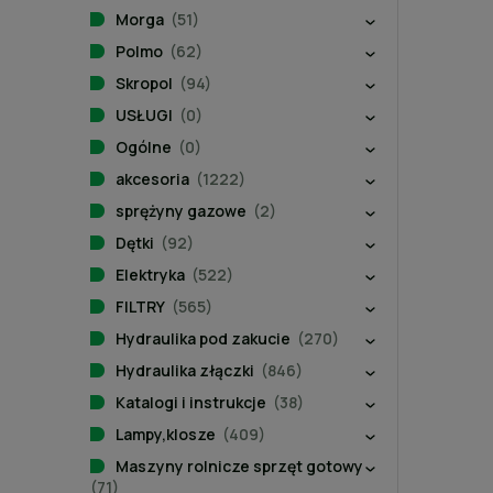
Morga
(51)
Polmo
(62)
Skropol
(94)
USŁUGI
(0)
Ogólne
(0)
akcesoria
(1222)
sprężyny gazowe
(2)
Dętki
(92)
Elektryka
(522)
FILTRY
(565)
Hydraulika pod zakucie
(270)
Hydraulika złączki
(846)
Katalogi i instrukcje
(38)
Lampy,klosze
(409)
Maszyny rolnicze sprzęt gotowy
(71)