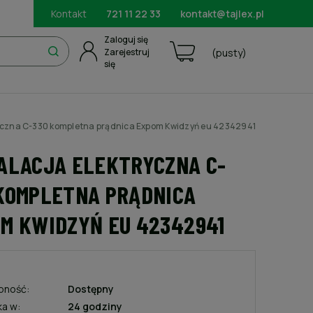
Kontakt
721 11 22 33
kontakt@tajlex.pl
Zaloguj się
Zarejestruj
(pusty)
się
ryczna C-330 kompletna prądnica Expom Kwidzyń eu 42342941
ALACJA ELEKTRYCZNA C-
KOMPLETNA PRĄDNICA
M KWIDZYŃ EU 42342941
pność:
Dostępny
ka w:
24 godziny