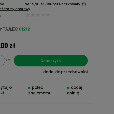
wa:
od 14,90 zł
- InPost Paczkomaty
dź formy dostawy
:
Cena nie zawiera ewentualnych
kosztów płatności
r TAJLEX:
01212
,00 zł
Do koszyka
szt.
dodaj do przechowalni
ytaj o
poleć
dodaj
kt
znajomemu
opinię