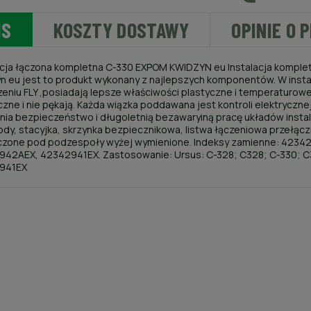
IS
KOSZTY DOSTAWY
OPINIE O 
acja łączona kompletna C-330 EXPOM KWIDZYN eu Instalacja komple
n eu jest to produkt wykonany z najlepszych komponentów. W inst
eniu FLY ,posiadają lepsze właściwości plastyczne i temperaturowe
czne i nie pękają. Każda wiązka poddawana jest kontroli elektryczn
ia bezpieczeństwo i długoletnią bezawaryiną pracę układów instala
dy, stacyjka, skrzynka bezpiecznikowa, listwa łączeniowa przełącz
zone pod podzespoły wyżej wymienione. Indeksy zamienne: 4234
42AEX, 42342941EX. Zastosowanie: Ursus: C-328; C328; C-330; C330
941EX