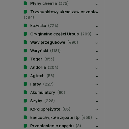
Płyny chemia
(375)
Trzypunktowy układ zawieszenia
(394)
Łożyska
(724)
Oryginalne części Ursus
(709)
Wały przegubowe
(490)
Waryński
(1181)
Teger
(853)
Andoria
(204)
Agtech
(58)
Farby
(227)
Akumulatory
(80)
Szyby
(228)
Kołki Sprężyste
(86)
Łańcuchy,koła zębate itp
(456)
Przeniesienie napędu
(8)