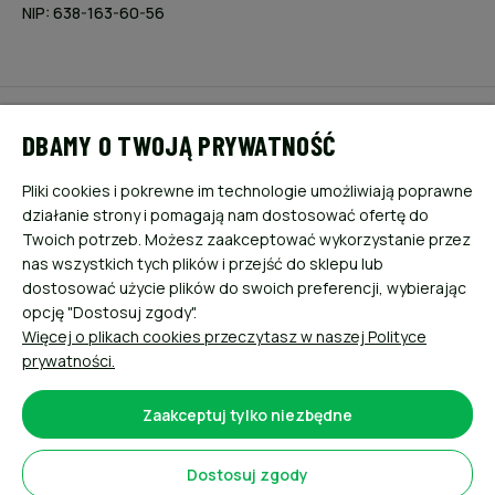
NIP: 638-163-60-56
POMOC
DBAMY O TWOJĄ PRYWATNOŚĆ
MOJE KONTO
Pliki cookies i pokrewne im technologie umożliwiają poprawne
działanie strony i pomagają nam dostosować ofertę do
PŁATNOŚCI I DOSTAWA
Twoich potrzeb. Możesz zaakceptować wykorzystanie przez
nas wszystkich tych plików i przejść do sklepu lub
dostosować użycie plików do swoich preferencji, wybierając
INFORMACJE
opcję "Dostosuj zgody".
Więcej o plikach cookies przeczytasz w naszej Polityce
O NAS
prywatności.
Zaakceptuj tylko niezbędne
Dostosuj zgody