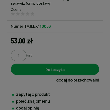
sprawdź formy dostawy
Cena nie zawiera ewentualnych kosztów płatności
Ocena:
Numer TAJLEX:
10053
53,00 zł
szt.
Do koszyka
dodaj do przechowalni
zapytaj o produkt
poleć znajomemu
dodaj opinię