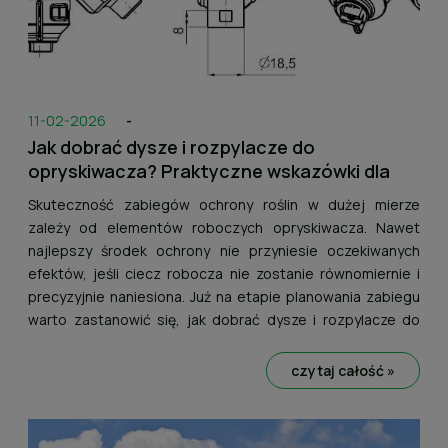
11-02-2026
-
Jak dobrać dysze i rozpylacze do
opryskiwacza? Praktyczne wskazówki dla
rolników
Skuteczność zabiegów ochrony roślin w dużej mierze
zależy od elementów roboczych opryskiwacza. Nawet
najlepszy środek ochrony nie przyniesie oczekiwanych
efektów, jeśli ciecz robocza nie zostanie równomiernie i
precyzyjnie naniesiona. Już na etapie planowania zabiegu
warto zastanowić się, jak dobrać dysze i rozpylacze do
opryskiwacza. Praktyczne wskazówki dla rolników mogą
pomóc w odpowiednim wyselekcjonowaniu
czytaj całość »
funkcjonalnego sprzętu.