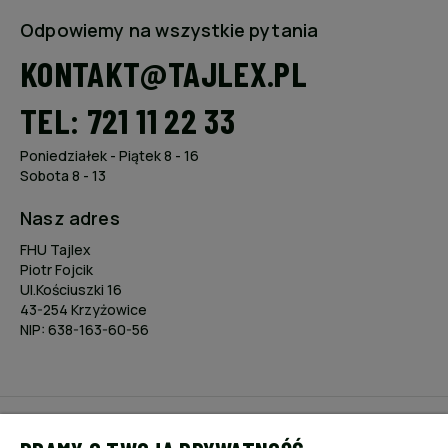
Odpowiemy na wszystkie pytania
KONTAKT@TAJLEX.PL
TEL: 721 11 22 33
Poniedziałek - Piątek 8 - 16
Sobota 8 - 13
Nasz adres
FHU Tajlex
Piotr Fojcik
Ul.Kościuszki 16
43-254 Krzyżowice
NIP: 638-163-60-56
POMOC