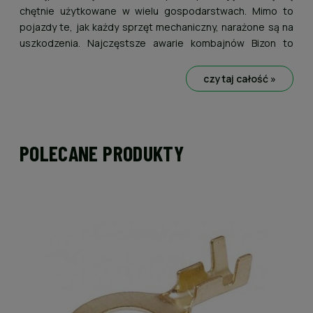
chętnie użytkowane w wielu gospodarstwach. Mimo to
pojazdy te, jak każdy sprzęt mechaniczny, narażone są na
uszkodzenia. Najczęstsze awarie kombajnów Bizon to
temat szczególnie istotny w okresie żniw, gdy
niezawodność maszyny ma bezpośredni wpływ na
czytaj całość »
terminowość zbiorów.
POLECANE PRODUKTY