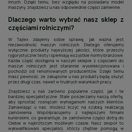
innych. Dzięki temu, bez względu na posiadany model
maszyny, znajdziesz u nas odpowiednie części zamienne.
Dlaczego warto wybrać nasz sklep z
częściami rolniczymi?
W Tajlex zdajemy sobie sprawę, jak ważna jest
niezawodność maszyn rolniczych. Dlatego oferujemy
wyłącznie produkty najwyższej jakości, które przeszły
rygorystyczne testy i spełniają wszystkie normy branżowe.
Każda część dostępna w naszym sklepie z częściami do
maszyn rolniczych jest starannie wyselekcjonowana i
pochodzi od renomowanych producentów. Dzięki temu
masz pewność, że zakupione u nas produkty będą służyć
przez długi czas, nawet w trudnych warunkach pracy.
Znajdziesz u nas zarówno popularne części, jak i te
bardziej specjalistyczne. Stale poszerzamy naszą ofertę,
aby sprostać rosnącym wymaganiom naszych klientów.
Zamawiając u nas, możesz liczyć na szybką realizację
zamówienia. Współpracujemy z najlepszymi firmami
kurierskimi, co gwarantuje, że zamówione części dotrą do
Ciebie w najkrótszym możliwym czasie. Nasz zespół to
wykwalifikowani specjaliści, którzy chętnie pomogą w