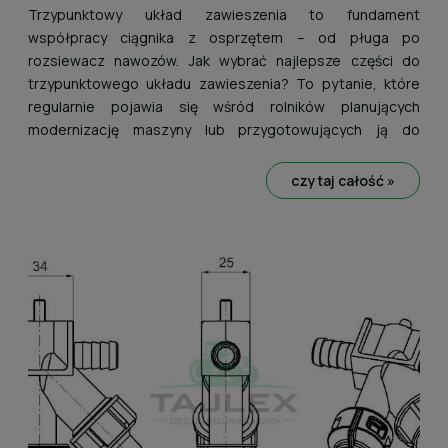
rozwiązania?
Trzypunktowy układ zawieszenia to fundament
współpracy ciągnika z osprzętem – od pługa po
rozsiewacz nawozów. Jak wybrać najlepsze części do
trzypunktowego układu zawieszenia? To pytanie, które
regularnie pojawia się wśród rolników planujących
modernizację maszyny lub przygotowujących ją do
intensywnego sezonu. Właściwy dobór komponentów
wpływa na bezpieczeństwo pracy, precyzję prowadzenia
czytaj całość »
narzędzia oraz trwałość całego zestawu roboczego.