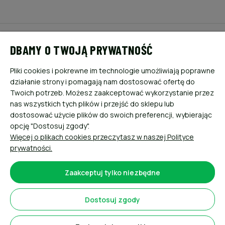
POMOC
DBAMY O TWOJĄ PRYWATNOŚĆ
MOJE KONTO
Pliki cookies i pokrewne im technologie umożliwiają poprawne
działanie strony i pomagają nam dostosować ofertę do
PŁATNOŚCI I DOSTAWA
Twoich potrzeb. Możesz zaakceptować wykorzystanie przez
nas wszystkich tych plików i przejść do sklepu lub
dostosować użycie plików do swoich preferencji, wybierając
INFORMACJE
opcję "Dostosuj zgody".
Więcej o plikach cookies przeczytasz w naszej Polityce
O NAS
prywatności.
Zaakceptuj tylko niezbędne
Dostosuj zgody
Sklep internetowy Shoper.pl