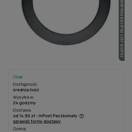
ZDJĘCIE JEST ZDJĘCIEM POGLĄDOWYM
Clue
Dostępność:
średnia ilość
Wysyłka w:
24 godziny
Dostawa:
od 14,90 zł
- InPost Paczkomaty
sprawdź formy dostawy
Cena nie zawiera ewentualnych kosztów płatności
Ocena: