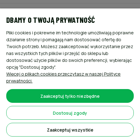
POMOC
DBAMY O TWOJĄ PRYWATNOŚĆ
MOJE KONTO
Pliki cookies i pokrewne im technologie umożliwiają poprawne
działanie strony i pomagają nam dostosować ofertę do
PŁATNOŚCI I DOSTAWA
Twoich potrzeb. Możesz zaakceptować wykorzystanie przez
nas wszystkich tych plików i przejść do sklepu lub
dostosować użycie plików do swoich preferencji, wybierając
INFORMACJE
opcję "Dostosuj zgody".
Więcej o plikach cookies przeczytasz w naszej Polityce
O NAS
prywatności.
Zaakceptuj tylko niezbędne
Dostosuj zgody
Sklep internetowy Shoper.pl
Zaakceptuj wszystkie
Pokaż pełną wersję strony