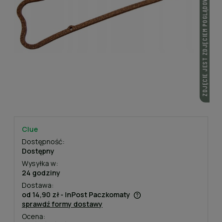
ZDJĘCIE JEST ZDJĘCIEM POGLĄDOWYM
Clue
Dostępność:
Dostępny
Wysyłka w:
24 godziny
Dostawa:
od 14,90 zł
- InPost Paczkomaty
sprawdź formy dostawy
Cena nie zawiera ewentualnych kosztów płatności
Ocena: