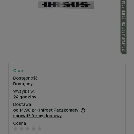
ZDJĘCIE JEST ZDJĘCIEM POGLĄDOWYM
Clue
Dostępność:
Dostępny
Wysyłka w:
24 godziny
Dostawa:
od 14,90 zł
- InPost Paczkomaty
sprawdź formy dostawy
Cena nie zawiera ewentualnych kosztów płatności
Ocena: