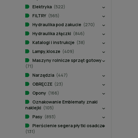
Elektryka
(522)
FILTRY
(565)
Hydraulika pod zakucie
(270)
Hydraulika złączki
(846)
Katalogi i instrukcje
(38)
Lampy,klosze
(409)
Maszyny rolnicze sprzęt gotowy
(71)
Narzędzia
(447)
OBRĘCZE
(23)
Opony
(166)
Oznakowanie Emblematy znaki
naklejki
(105)
Pasy
(893)
Pierścienie segera płytki osadcze
(131)