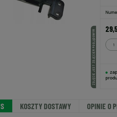
Nume
29,
ZDJĘCIE JEST ZDJĘCIEM POGLĄDOWYM
zap
produ
IS
KOSZTY DOSTAWY
OPINIE O 