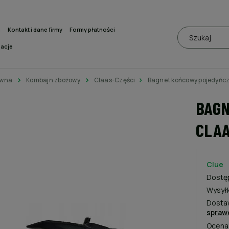
a
Kontakt i dane firmy
Formy płatności
macje
ówna
Kombajn zbożowy
Claas-Części
Bagnet końcowy pojedyńc
BAG
CLAA
Clue
Dostę
Wysył
Dosta
spraw
Ocena