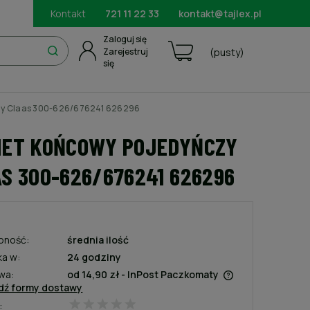
Kontakt
721 11 22 33
kontakt@tajlex.pl
Zaloguj się
Zarejestruj
(pusty)
się
zy Claas 300-626/676241 626296
NET KOŃCOWY POJEDYŃCZY
S 300-626/676241 626296
pność:
średnia ilość
ka w:
24 godziny
wa:
od 14,90 zł
- InPost Paczkomaty
dź formy dostawy
:
Cena nie zawiera ewentualnych