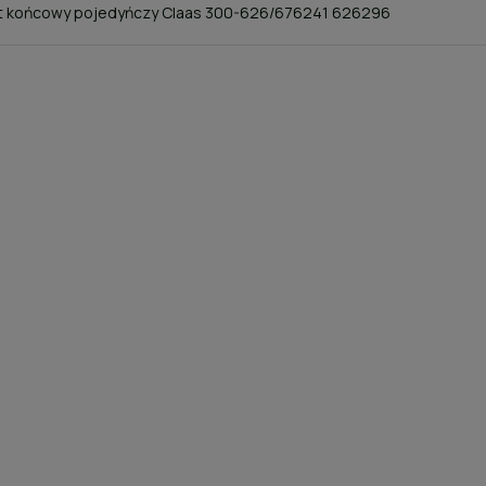
t końcowy pojedyńczy Claas 300-626/676241 626296