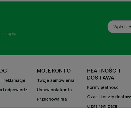
 sklepie.
OC
MOJE KONTO
PŁATNOŚCI I
DOSTAWA
 i reklamacje
Twoje zamówienia
Formy płatności
a i odpowiedzi
Ustawienia konta
Czas i koszty dostaw
Przechowalnia
Czas realizacji
zamówienia