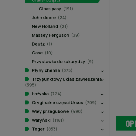
Claas pasy
(191)
John deere
(24)
New Holland
(21)
Massey Ferguson
(39)
Deutz
(1)
Case
(10)
Przystawka do kukurydzy
(9)
Płyny chemia
(375)
Trzypunktowy układ zawieszenia
(395)
Łożyska
(724)
Oryginalne części Ursus
(709)
Wały przegubowe
(490)
Waryński
(1181)
OP
Teger
(853)