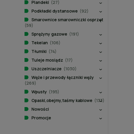
Plandeki
(27)
Podkładki dystansowe
(92)
Smarownice smarowniczki osprzęt
(59)
Sprężyny gazowe
(191)
Tekelan
(106)
Tłumiki
(74)
Tuleje mosiądz
(17)
Uszczelniacze
(1030)
Węże i przewody łączniki węży
(269)
Wpusty
(195)
Opaski,obejmy,taśmy kablowe
(133)
Nowości
Promocje