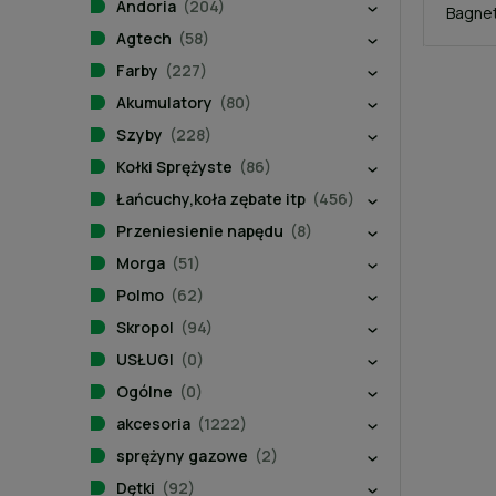
Andoria
(204)
Bagne
Agtech
(58)
Farby
(227)
Akumulatory
(80)
Szyby
(228)
Kołki Sprężyste
(86)
Łańcuchy,koła zębate itp
(456)
Przeniesienie napędu
(8)
Morga
(51)
Polmo
(62)
Skropol
(94)
USŁUGI
(0)
Ogólne
(0)
akcesoria
(1222)
sprężyny gazowe
(2)
Dętki
(92)