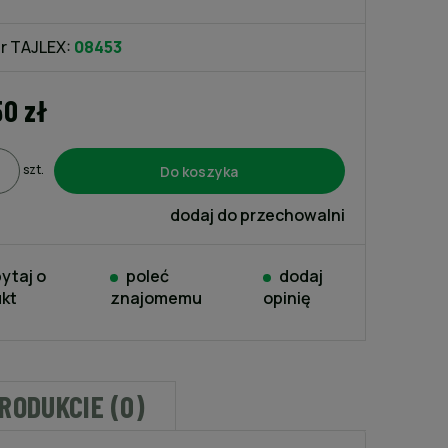
kosztów płatności
r TAJLEX:
08453
50 zł
Do koszyka
szt.
dodaj do przechowalni
ytaj o
poleć
dodaj
kt
znajomemu
opinię
PRODUKCIE (0)