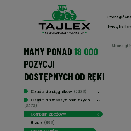
Strona główn
Zwroty i rekla
Strona gł
MAMY PONAD
18 000
POZYCJI
DOSTĘPNYCH OD RĘKI
Części do ciągników
(7383)
Części do maszyn rolniczych
(3473)
Kombajn zbożowy
Bizon
(893)
Claas-Części