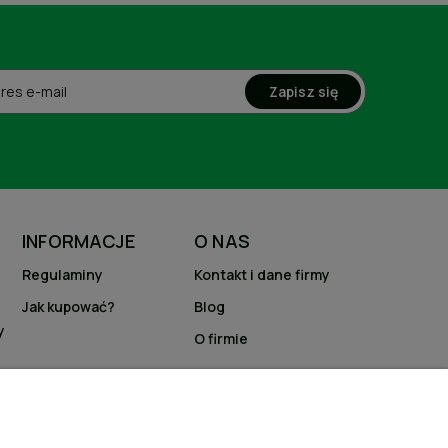
Zapisz się
INFORMACJE
O NAS
Regulaminy
Kontakt i dane firmy
Jak kupować?
Blog
y
O firmie