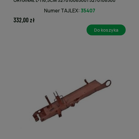
ORYGINAŁ L-116,5CM 527010065001 5270106500
Numer TAJLEX:
35407
332,00 zł
Do koszyka