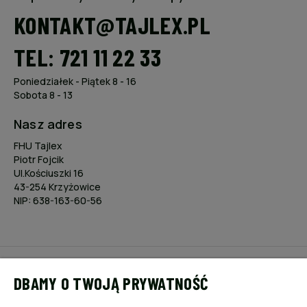
KONTAKT@TAJLEX.PL
TEL: 721 11 22 33
Poniedziałek - Piątek 8 - 16
Sobota 8 - 13
Nasz adres
FHU Tajlex
Piotr Fojcik
Ul.Kościuszki 16
43-254 Krzyżowice
NIP: 638-163-60-56
POMOC
DBAMY O TWOJĄ PRYWATNOŚĆ
MOJE KONTO