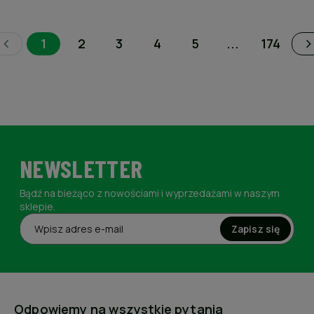
1
2
3
4
5
...
174
NEWSLETTER
Bądź na bieżąco z nowościami i wyprzedażami w naszym
sklepie.
Zapisz się
Odpowiemy na wszystkie pytania