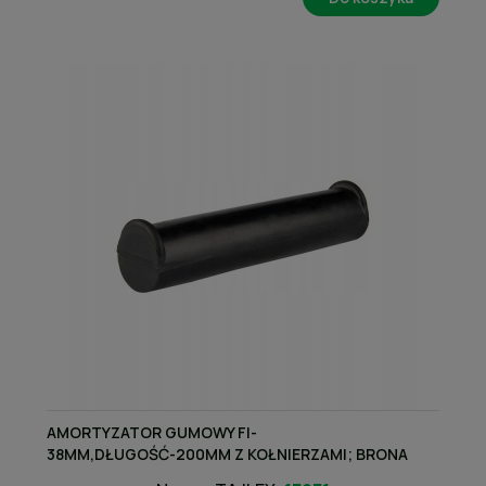
AMORTYZATOR GUMOWY FI-
38MM,DŁUGOŚĆ-200MM Z KOŁNIERZAMI; BRONA
TALERZOWA; AGREGAT TALERZOWY; 200X38