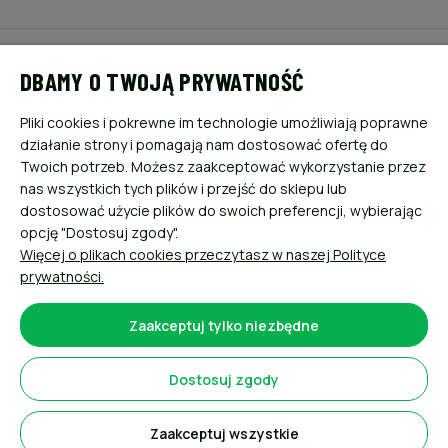
POMOC
DBAMY O TWOJĄ PRYWATNOŚĆ
MOJE KONTO
Pliki cookies i pokrewne im technologie umożliwiają poprawne
działanie strony i pomagają nam dostosować ofertę do
PŁATNOŚCI I DOSTAWA
Twoich potrzeb. Możesz zaakceptować wykorzystanie przez
nas wszystkich tych plików i przejść do sklepu lub
dostosować użycie plików do swoich preferencji, wybierając
INFORMACJE
opcję "Dostosuj zgody".
Więcej o plikach cookies przeczytasz w naszej Polityce
O NAS
prywatności.
Zaakceptuj tylko niezbędne
Dostosuj zgody
Sklep internetowy Shoper.pl
Zaakceptuj wszystkie