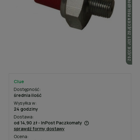
ZDJĘCIE JEST ZDJĘCIEM POGLĄDOWYM
Clue
Dostępność:
średnia ilość
Wysyłka w:
24 godziny
Dostawa:
od 14,90 zł
- InPost Paczkomaty
sprawdź formy dostawy
Cena nie zawiera ewentualnych kosztów płatności
Ocena: