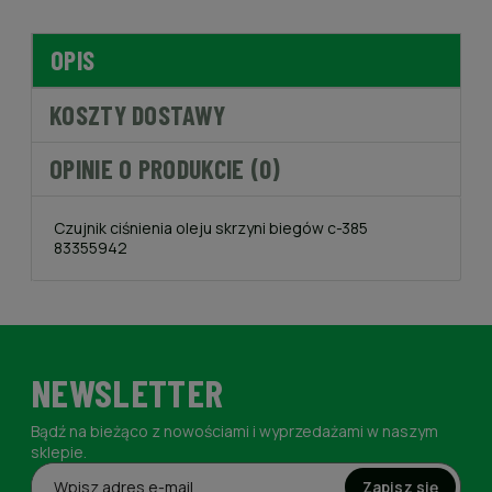
OPIS
KOSZTY DOSTAWY
OPINIE O PRODUKCIE (0)
Czujnik ciśnienia oleju skrzyni biegów c-385
83355942
NEWSLETTER
Bądź na bieżąco z nowościami i wyprzedażami w naszym
sklepie.
Zapisz się