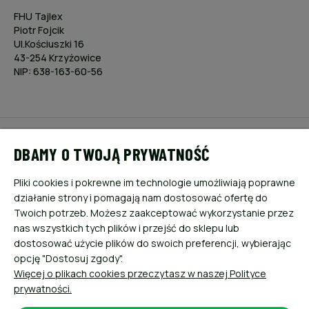
FHU Tajlex
Piotr Fojcik
Ul.Kościuszki 16
43-254 Krzyżowice
NIP: 638-163-60-56
POMOC
DBAMY O TWOJĄ PRYWATNOŚĆ
MOJE KONTO
Pliki cookies i pokrewne im technologie umożliwiają poprawne
działanie strony i pomagają nam dostosować ofertę do
PŁATNOŚCI I DOSTAWA
Twoich potrzeb. Możesz zaakceptować wykorzystanie przez
nas wszystkich tych plików i przejść do sklepu lub
dostosować użycie plików do swoich preferencji, wybierając
INFORMACJE
opcję "Dostosuj zgody".
Więcej o plikach cookies przeczytasz w naszej Polityce
O NAS
prywatności.