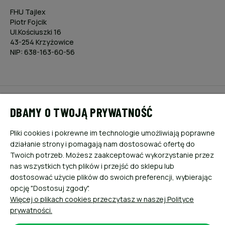
FHU Tajlex
Piotr Fojcik
Ul.Kościuszki 16
43-254 Krzyżowice
NIP: 638-163-60-56
POMOC
DBAMY O TWOJĄ PRYWATNOŚĆ
MOJE KONTO
Pliki cookies i pokrewne im technologie umożliwiają poprawne
działanie strony i pomagają nam dostosować ofertę do
PŁATNOŚCI I DOSTAWA
Twoich potrzeb. Możesz zaakceptować wykorzystanie przez
nas wszystkich tych plików i przejść do sklepu lub
dostosować użycie plików do swoich preferencji, wybierając
INFORMACJE
opcję "Dostosuj zgody".
Więcej o plikach cookies przeczytasz w naszej Polityce
O NAS
prywatności.