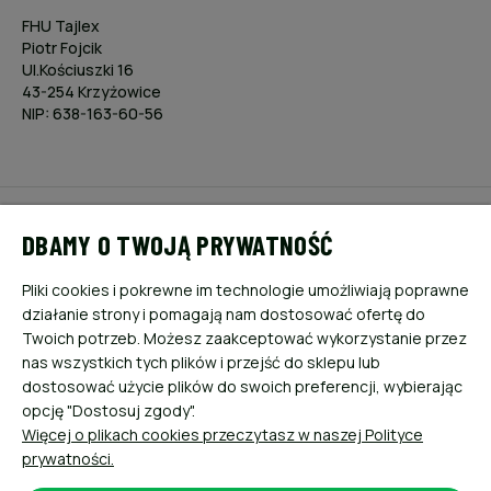
FHU Tajlex
Piotr Fojcik
Ul.Kościuszki 16
43-254 Krzyżowice
NIP: 638-163-60-56
POMOC
DBAMY O TWOJĄ PRYWATNOŚĆ
MOJE KONTO
Pliki cookies i pokrewne im technologie umożliwiają poprawne
działanie strony i pomagają nam dostosować ofertę do
PŁATNOŚCI I DOSTAWA
Twoich potrzeb. Możesz zaakceptować wykorzystanie przez
nas wszystkich tych plików i przejść do sklepu lub
dostosować użycie plików do swoich preferencji, wybierając
INFORMACJE
opcję "Dostosuj zgody".
Więcej o plikach cookies przeczytasz w naszej Polityce
O NAS
prywatności.