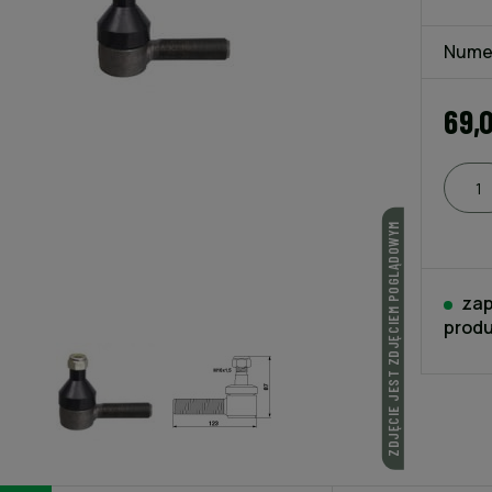
Nume
69,
ZDJĘCIE JEST ZDJĘCIEM POGLĄDOWYM
zap
produ