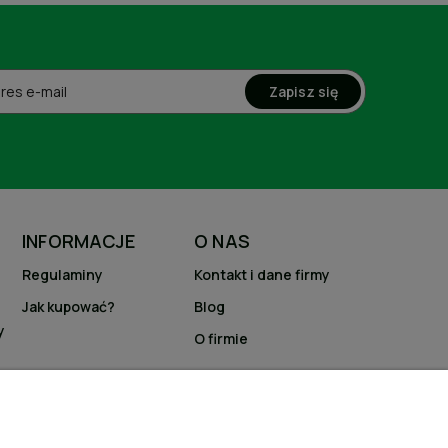
Zapisz się
INFORMACJE
O NAS
Regulaminy
Kontakt i dane firmy
Jak kupować?
Blog
y
O firmie