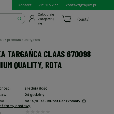
Kontakt
721 11 22 33
kontakt@tajlex.pl
Zaloguj się
Zarejestruj
(pusty)
się
098 premium quality, rota
A TARGAŃCA CLAAS 670098
IUM QUALITY, ROTA
pność:
średnia ilość
ka w:
24 godziny
wa:
od 14,90 zł
- InPost Paczkomaty
dź formy dostawy
:
Cena nie zawiera ewentualnych