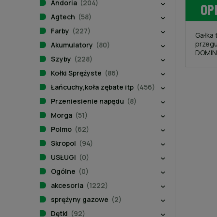
Andoria
(204)
OP
Agtech
(58)
Farby
(227)
Gałka 
przeg
Akumulatory
(80)
DOMIN
Szyby
(228)
Kołki Sprężyste
(86)
Łańcuchy,koła zębate itp
(456)
Przeniesienie napędu
(8)
Morga
(51)
Polmo
(62)
Skropol
(94)
USŁUGI
(0)
Ogólne
(0)
akcesoria
(1222)
sprężyny gazowe
(2)
Dętki
(92)