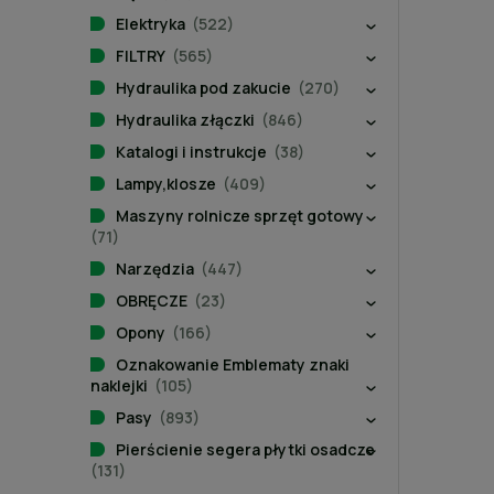
Elektryka
(522)
FILTRY
(565)
Hydraulika pod zakucie
(270)
Hydraulika złączki
(846)
Katalogi i instrukcje
(38)
Lampy,klosze
(409)
Maszyny rolnicze sprzęt gotowy
(71)
Narzędzia
(447)
OBRĘCZE
(23)
Opony
(166)
Oznakowanie Emblematy znaki
naklejki
(105)
Pasy
(893)
Pierścienie segera płytki osadcze
(131)