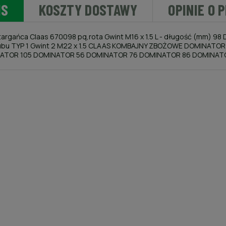
IS
KOSZTY DOSTAWY
OPINIE O 
targańca Claas 670098 pq,rota Gwint M16 x 1.5 L - długość (mm) 98 
ubu TYP 1 Gwint 2 M22 x 1.5 CLAAS KOMBAJNY ZBOŻOWE DOMINAT
ATOR 105 DOMINATOR 56 DOMINATOR 76 DOMINATOR 86 DOMINAT