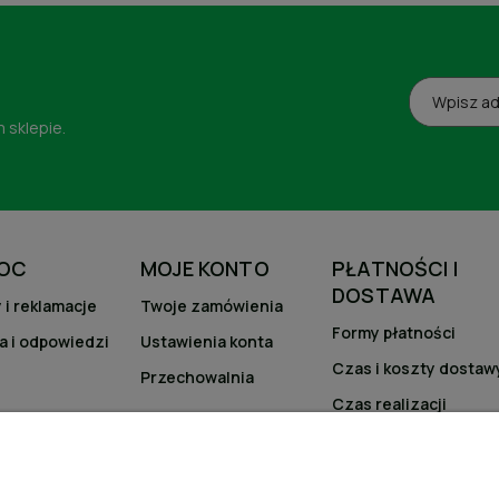
 sklepie.
OC
MOJE KONTO
PŁATNOŚCI I
DOSTAWA
 i reklamacje
Twoje zamówienia
Formy płatności
a i odpowiedzi
Ustawienia konta
Czas i koszty dostaw
Przechowalnia
Czas realizacji
zamówienia