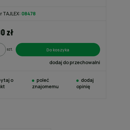
kosztów płatności
r TAJLEX:
08478
00 zł
Do koszyka
szt.
dodaj do przechowalni
ytaj o
poleć
dodaj
kt
znajomemu
opinię