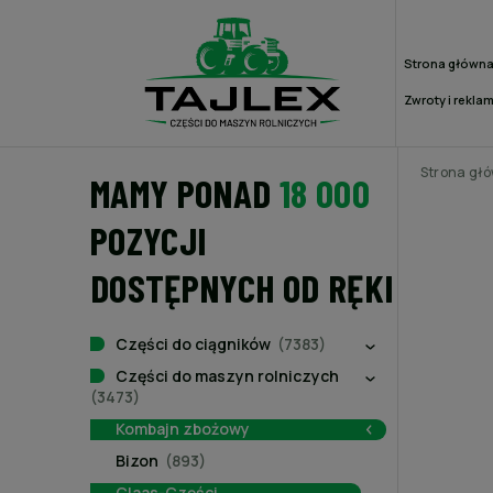
Strona główn
Zwroty i rekla
Strona gł
MAMY PONAD
18 000
POZYCJI
DOSTĘPNYCH OD RĘKI
Części do ciągników
(7383)
Części do maszyn rolniczych
(3473)
Kombajn zbożowy
Bizon
(893)
Claas-Części