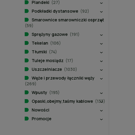
Plandeki
(27)
Podkładki dystansowe
(92)
Smarownice smarowniczki osprzęt
(59)
Sprężyny gazowe
(191)
Tekelan
(106)
Tłumiki
(74)
Tuleje mosiądz
(17)
Uszczelniacze
(1030)
Węże i przewody łączniki węży
(269)
Wpusty
(195)
Opaski,obejmy,taśmy kablowe
(133)
Nowości
Promocje