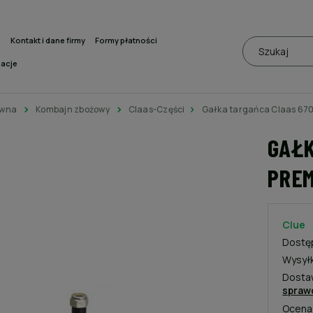
a
Kontakt i dane firmy
Formy płatności
macje
ówna
Kombajn zbożowy
Claas-Części
Gałka targańca Claas 670
GAŁK
PREM
Clue
Dostę
Wysył
Dosta
spraw
Ocena