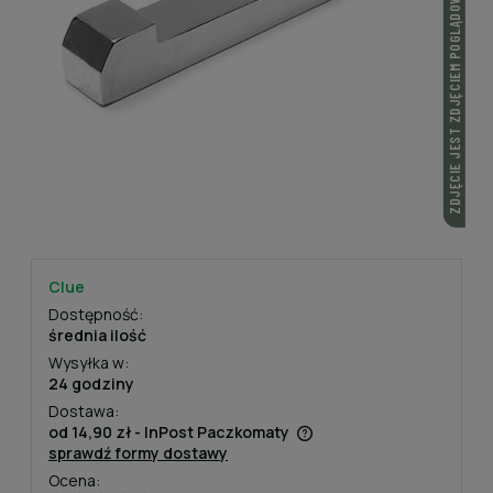
ZDJĘCIE JEST ZDJĘCIEM POGLĄDOWYM
Clue
Dostępność:
średnia ilość
Wysyłka w:
24 godziny
Dostawa:
od 14,90 zł
- InPost Paczkomaty
sprawdź formy dostawy
Cena nie zawiera ewentualnych kosztów płatności
Ocena: