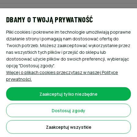
POMOC
DBAMY O TWOJĄ PRYWATNOŚĆ
MOJE KONTO
Pliki cookies i pokrewne im technologie umożliwiają poprawne
działanie strony i pomagają nam dostosować ofertę do
PŁATNOŚCI I DOSTAWA
Twoich potrzeb. Możesz zaakceptować wykorzystanie przez
nas wszystkich tych plików i przejść do sklepu lub
dostosować użycie plików do swoich preferencji, wybierając
INFORMACJE
opcję "Dostosuj zgody".
Więcej o plikach cookies przeczytasz w naszej Polityce
O NAS
prywatności.
Zaakceptuj tylko niezbędne
Dostosuj zgody
Sklep internetowy Shoper.pl
Zaakceptuj wszystkie
Pokaż pełną wersję strony