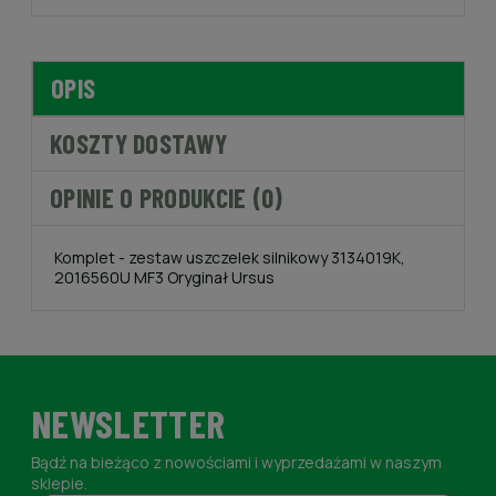
OPIS
KOSZTY DOSTAWY
OPINIE O PRODUKCIE (0)
Komplet - zestaw uszczelek silnikowy 3134019K,
2016560U MF3 Oryginał Ursus
NEWSLETTER
Bądź na bieżąco z nowościami i wyprzedażami w naszym
sklepie.