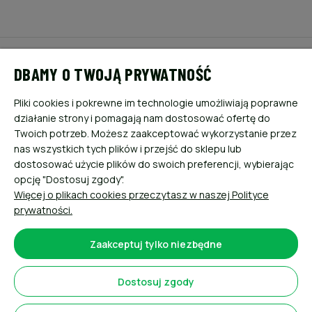
POMOC
DBAMY O TWOJĄ PRYWATNOŚĆ
MOJE KONTO
Pliki cookies i pokrewne im technologie umożliwiają poprawne
działanie strony i pomagają nam dostosować ofertę do
PŁATNOŚCI I DOSTAWA
Twoich potrzeb. Możesz zaakceptować wykorzystanie przez
nas wszystkich tych plików i przejść do sklepu lub
dostosować użycie plików do swoich preferencji, wybierając
INFORMACJE
opcję "Dostosuj zgody".
Więcej o plikach cookies przeczytasz w naszej Polityce
O NAS
prywatności.
Zaakceptuj tylko niezbędne
Dostosuj zgody
Sklep internetowy Shoper.pl