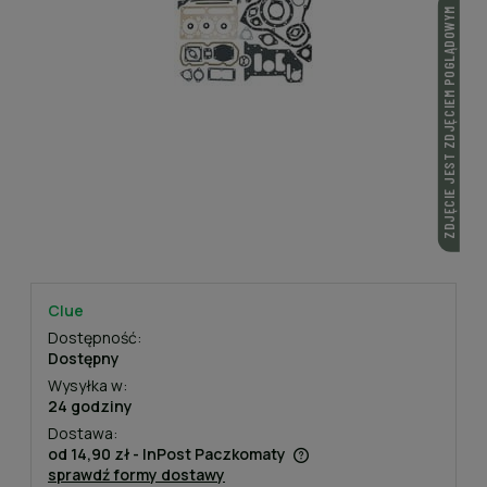
ZDJĘCIE JEST ZDJĘCIEM POGLĄDOWYM
Clue
Dostępność:
Dostępny
Wysyłka w:
24 godziny
Dostawa:
od 14,90 zł
- InPost Paczkomaty
sprawdź formy dostawy
Cena nie zawiera ewentualnych kosztów płatności