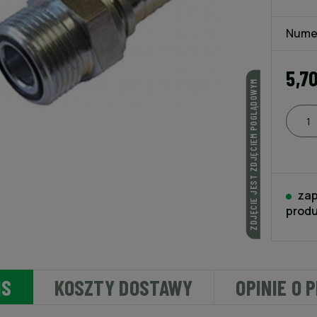
Nume
5,7
ZDJĘCIE JEST ZDJĘCIEM POGLĄDOWYM
zap
produ
IS
KOSZTY DOSTAWY
OPINIE O 