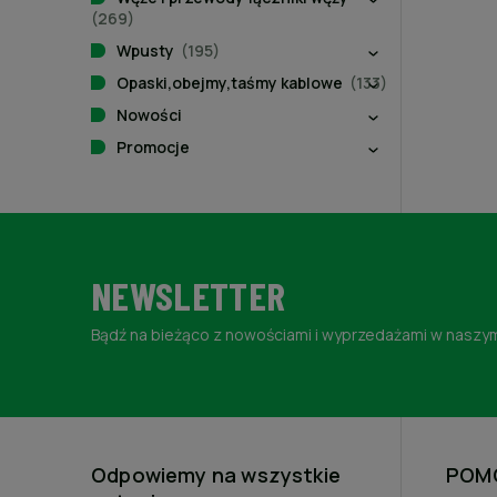
(269)
Wpusty
(195)
Opaski,obejmy,taśmy kablowe
(133)
Nowości
Promocje
NEWSLETTER
Bądź na bieżąco z nowościami i wyprzedażami w naszym
Odpowiemy na wszystkie
POM