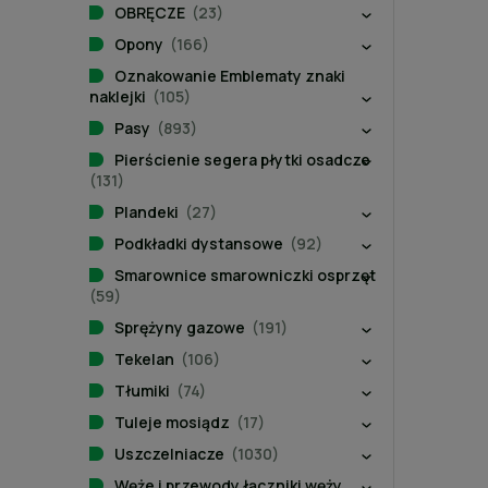
OBRĘCZE
(23)
Opony
(166)
Oznakowanie Emblematy znaki
naklejki
(105)
Pasy
(893)
Pierścienie segera płytki osadcze
(131)
Plandeki
(27)
Podkładki dystansowe
(92)
Smarownice smarowniczki osprzęt
(59)
Sprężyny gazowe
(191)
Tekelan
(106)
Tłumiki
(74)
Tuleje mosiądz
(17)
Uszczelniacze
(1030)
Węże i przewody łączniki węży