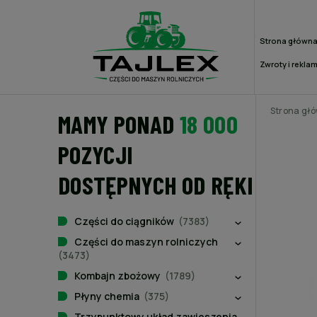
Strona główn
Zwroty i rekla
Strona gł
MAMY PONAD
18 000
POZYCJI
DOSTĘPNYCH OD RĘKI
Części do ciągników
(7383)
Części do maszyn rolniczych
(3473)
Kombajn zbożowy
(1789)
Płyny chemia
(375)
Trzypunktowy układ zawieszenia