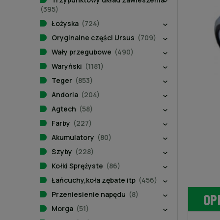
(395)
Łożyska
(724)
Oryginalne części Ursus
(709)
Wały przegubowe
(490)
Waryński
(1181)
Teger
(853)
Andoria
(204)
Agtech
(58)
Farby
(227)
Akumulatory
(80)
Szyby
(228)
Kołki Sprężyste
(86)
Łańcuchy,koła zębate itp
(456)
Przeniesienie napędu
(8)
OP
Morga
(51)