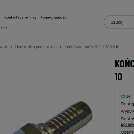
a
Kontakt i dane firmy
Formy płatności
macje
ówna
Hydraulika pod zakucie
Końcówka aorfs K21 11/16"DN 10
KOŃC
10
Clue
Dostę
Wysył
Dosta
spraw
Ocena