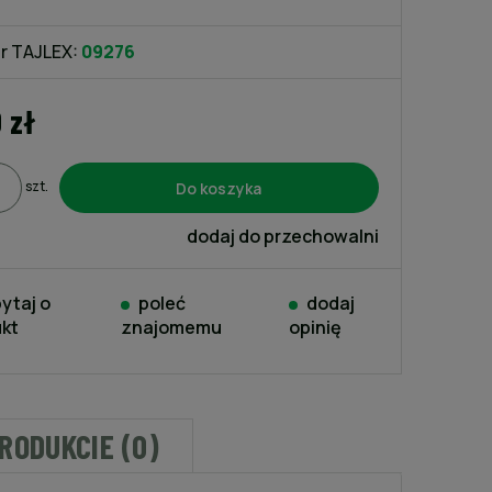
kosztów płatności
r TAJLEX:
09276
0 zł
Do koszyka
szt.
dodaj do przechowalni
ytaj o
poleć
dodaj
kt
znajomemu
opinię
PRODUKCIE (0)