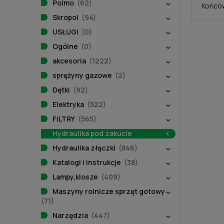
Polmo
(62)
Końców
Skropol
(94)
USŁUGI
(0)
Ogólne
(0)
akcesoria
(1222)
sprężyny gazowe
(2)
Dętki
(92)
Elektryka
(522)
FILTRY
(565)
Hydraulika pod zakucie
Hydraulika złączki
(846)
Katalogi i instrukcje
(38)
Lampy,klosze
(409)
Maszyny rolnicze sprzęt gotowy
(71)
Narzędzia
(447)