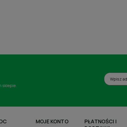
 sklepie.
OC
MOJE KONTO
PŁATNOŚCI I