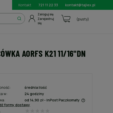
Kontakt
721 11 22 33
kontakt@tajlex.pl
Zaloguj się
Zarejestruj
(pusty)
się
ÓWKA AORFS K21 11/16"DN
pność:
średnia ilość
ka w:
24 godziny
wa:
od 14,90 zł
- InPost Paczkomaty
dź formy dostawy
:
Cena nie zawiera ewentualnych