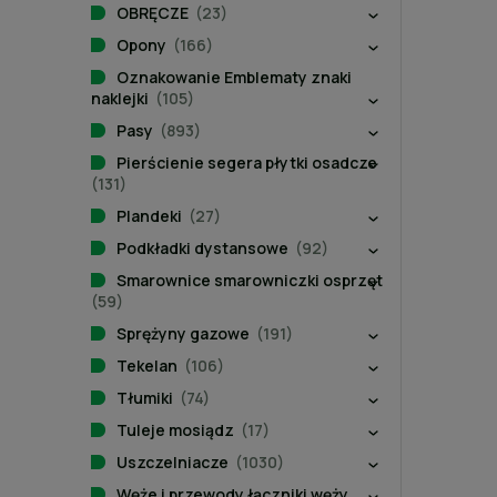
OBRĘCZE
(23)
Opony
(166)
Oznakowanie Emblematy znaki
naklejki
(105)
Pasy
(893)
Pierścienie segera płytki osadcze
(131)
Plandeki
(27)
Podkładki dystansowe
(92)
Smarownice smarowniczki osprzęt
(59)
Sprężyny gazowe
(191)
Tekelan
(106)
Tłumiki
(74)
Tuleje mosiądz
(17)
Uszczelniacze
(1030)
Węże i przewody łączniki węży