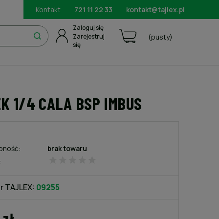
Kontakt
721 11 22 33
kontakt@tajlex.pl
Zaloguj się
Zarejestruj
(pusty)
się
K 1/4 CALA BSP IMBUS
pność:
brak towaru
:
r TAJLEX:
09255
 zł