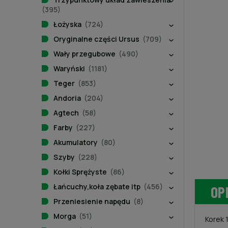
(395)
Łożyska
(724)
Oryginalne części Ursus
(709)
Wały przegubowe
(490)
Waryński
(1181)
Teger
(853)
Andoria
(204)
Agtech
(58)
Farby
(227)
Akumulatory
(80)
Szyby
(228)
Kołki Sprężyste
(86)
Łańcuchy,koła zębate itp
(456)
OP
Przeniesienie napędu
(8)
Morga
(51)
Korek 