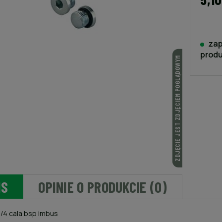
zap
produ
ZDJĘCIE JEST ZDJĘCIEM POGLĄDOWYM
IS
OPINIE O PRODUKCIE (0)
1/4 cala bsp imbus