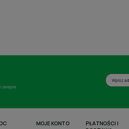
 sklepie.
OC
MOJE KONTO
PŁATNOŚCI I