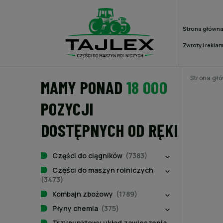
Strona główn
Zwroty i rekla
Strona gł
MAMY PONAD
18 000
POZYCJI
DOSTĘPNYCH OD RĘKI
Części do ciągników
(7383)
Części do maszyn rolniczych
(3473)
Kombajn zbożowy
(1789)
Płyny chemia
(375)
Trzypunktowy układ zawieszenia