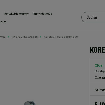
a
Kontakt i dane firmy
Formy płatności
macje
ówna
Hydraulika złączki
Korek 1/4 cala bsp imbus
KORE
Clue
Dostę
Ocena
Nume
5,10