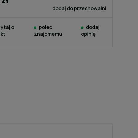
dodaj do przechowalni
ytaj o
poleć
dodaj
kt
znajomemu
opinię