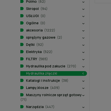
Polmo
(62)
Skropol
(94)
USŁUGI
(0)
Ogólne
(0)
akcesoria
(1222)
sprężyny gazowe
(2)
Dętki
(92)
Elektryka
(522)
FILTRY
(565)
Hydraulika pod zakucie
(270)
Hydraulika złączki
Katalogi i instrukcje
(38)
Lampy,klosze
(409)
Maszyny rolnicze sprzęt gotowy
(71)
Narzędzia
(447)