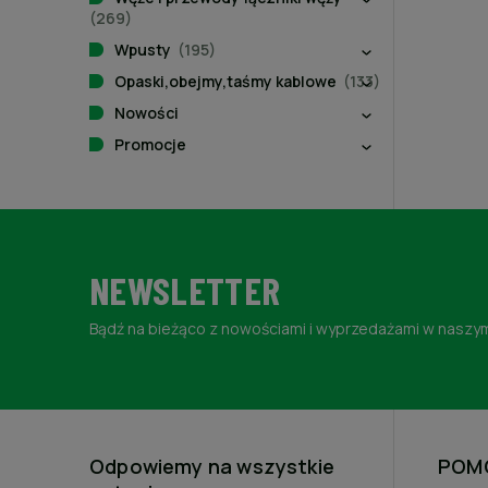
(269)
Wpusty
(195)
Opaski,obejmy,taśmy kablowe
(133)
Nowości
Promocje
NEWSLETTER
Bądź na bieżąco z nowościami i wyprzedażami w naszym
Odpowiemy na wszystkie
POM