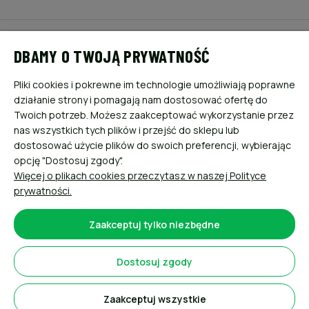
POMOC
DBAMY O TWOJĄ PRYWATNOŚĆ
MOJE KONTO
Pliki cookies i pokrewne im technologie umożliwiają poprawne
działanie strony i pomagają nam dostosować ofertę do
PŁATNOŚCI I DOSTAWA
Twoich potrzeb. Możesz zaakceptować wykorzystanie przez
nas wszystkich tych plików i przejść do sklepu lub
dostosować użycie plików do swoich preferencji, wybierając
INFORMACJE
opcję "Dostosuj zgody".
Więcej o plikach cookies przeczytasz w naszej Polityce
O NAS
prywatności.
Zaakceptuj tylko niezbędne
Dostosuj zgody
Sklep internetowy Shoper.pl
Zaakceptuj wszystkie