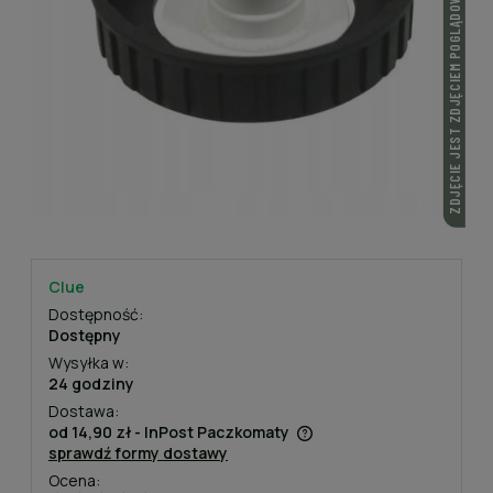
ZDJĘCIE JEST ZDJĘCIEM POGLĄDOWYM
Clue
Dostępność:
Dostępny
Wysyłka w:
24 godziny
Dostawa:
od 14,90 zł
- InPost Paczkomaty
sprawdź formy dostawy
Cena nie zawiera ewentualnych kosztów płatności
Ocena: