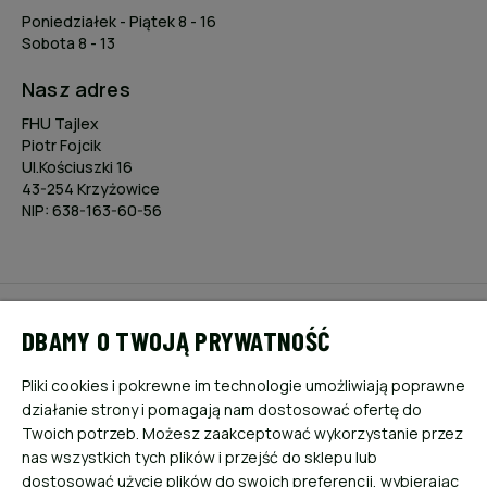
Poniedziałek - Piątek 8 - 16
Sobota 8 - 13
Nasz adres
FHU Tajlex
Piotr Fojcik
Ul.Kościuszki 16
43-254 Krzyżowice
NIP: 638-163-60-56
POMOC
DBAMY O TWOJĄ PRYWATNOŚĆ
MOJE KONTO
Pliki cookies i pokrewne im technologie umożliwiają poprawne
działanie strony i pomagają nam dostosować ofertę do
PŁATNOŚCI I DOSTAWA
Twoich potrzeb. Możesz zaakceptować wykorzystanie przez
nas wszystkich tych plików i przejść do sklepu lub
dostosować użycie plików do swoich preferencji, wybierając