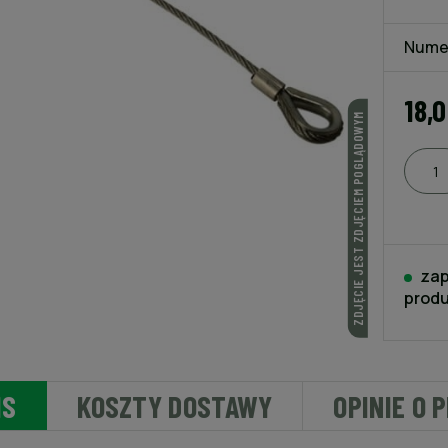
Nume
18,
ZDJĘCIE JEST ZDJĘCIEM POGLĄDOWYM
zap
produ
IS
KOSZTY DOSTAWY
OPINIE O 