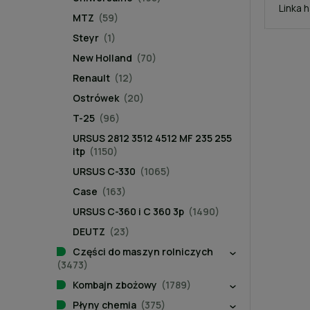
Linka 
MTZ
(59)
Steyr
(1)
New Holland
(70)
Renault
(12)
Ostrówek
(20)
T-25
(96)
URSUS 2812 3512 4512 MF 235 255
itp
(1150)
URSUS C-330
(1065)
Case
(163)
URSUS C-360 i C 360 3p
(1490)
DEUTZ
(23)
Części do maszyn rolniczych
(3473)
Kombajn zbożowy
(1789)
Płyny chemia
(375)