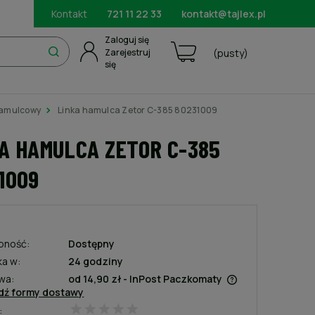
Kontakt
721 11 22 33
kontakt@tajlex.pl
Zaloguj się
Zarejestruj
(pusty)
się
hamulcowy
Linka hamulca Zetor C-385 80231009
A HAMULCA ZETOR C-385
1009
pność:
Dostępny
ka w:
24 godziny
wa:
od 14,90 zł
- InPost Paczkomaty
dź formy dostawy
:
Cena nie zawiera ewentualnych