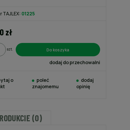
kosztów płatności
r TAJLEX:
01225
00 zł
Do koszyka
szt.
dodaj do przechowalni
ytaj o
poleć
dodaj
kt
znajomemu
opinię
PRODUKCIE (0)