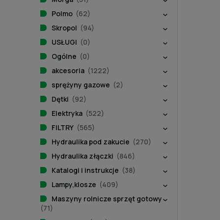
Polmo
(62)
Skropol
(94)
USŁUGI
(0)
Ogólne
(0)
akcesoria
(1222)
sprężyny gazowe
(2)
Dętki
(92)
Elektryka
(522)
FILTRY
(565)
Hydraulika pod zakucie
(270)
Hydraulika złączki
(846)
Katalogi i instrukcje
(38)
Lampy,klosze
(409)
Maszyny rolnicze sprzęt gotowy
(71)