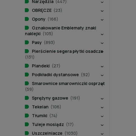
Narzędzia
(447)
OBRĘCZE
(23)
Opony
(166)
Oznakowanie Emblematy znaki
naklejki
(105)
Pasy
(893)
Pierścienie segera płytki osadcze
(131)
Plandeki
(27)
Podkładki dystansowe
(92)
Smarownice smarowniczki osprzęt
(59)
Sprężyny gazowe
(191)
Tekelan
(106)
Tłumiki
(74)
Tuleje mosiądz
(17)
Uszczelniacze
(1030)