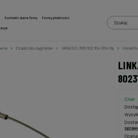
a
Kontakt i dane firmy
Formy płatności
macje
ówna
Części do ciągników
URSUS C-385 912 914 1014 itp
Układ 
LINK
8023
Clue
Dostę
Wysył
Dosta
spraw
Ocena