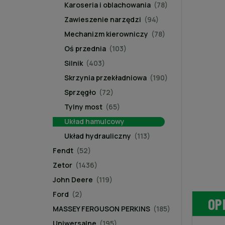
Karoseria i oblachowania
(78)
Zawieszenie narzędzi
(94)
Mechanizm kierowniczy
(78)
Oś przednia
(103)
Silnik
(403)
Skrzynia przekładniowa
(190)
Sprzęgło
(72)
Tylny most
(65)
Układ hamulcowy
Układ hydrauliczny
(113)
Fendt
(52)
Zetor
(1436)
John Deere
(119)
Ford
(2)
OP
MASSEY FERGUSON PERKINS
(185)
Uniwersalne
(195)