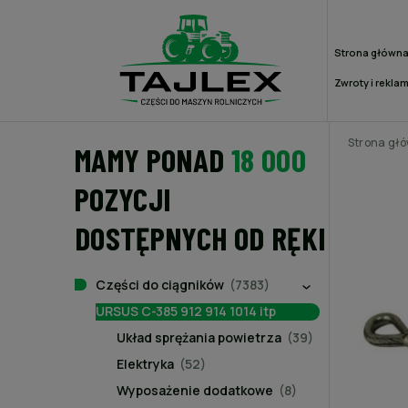
Strona główn
Zwroty i rekla
Strona gł
MAMY PONAD
18 000
POZYCJI
DOSTĘPNYCH OD RĘKI
Części do ciągników
(7383)
URSUS C-385 912 914 1014 itp
Układ sprężania powietrza
(39)
Elektryka
(52)
Wyposażenie dodatkowe
(8)