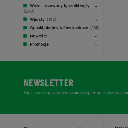
Węże i przewody łączniki węży
(269)
Wpusty
(195)
Opaski,obejmy,taśmy kablowe
(133)
Nowości
Promocje
NEWSLETTER
Bądź na bieżąco z nowościami i wyprzedażami w naszym