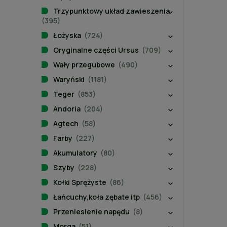
Trzypunktowy układ zawieszenia
(395)
Łożyska
(724)
Oryginalne części Ursus
(709)
Wały przegubowe
(490)
Waryński
(1181)
Teger
(853)
Andoria
(204)
Agtech
(58)
Farby
(227)
Akumulatory
(80)
Szyby
(228)
Kołki Sprężyste
(86)
Łańcuchy,koła zębate itp
(456)
Przeniesienie napędu
(8)
Morga
(51)