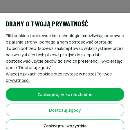
POMOC
DBAMY O TWOJĄ PRYWATNOŚĆ
MOJE KONTO
Pliki cookies i pokrewne im technologie umożliwiają poprawne
działanie strony i pomagają nam dostosować ofertę do
PŁATNOŚCI I DOSTAWA
Twoich potrzeb. Możesz zaakceptować wykorzystanie przez
nas wszystkich tych plików i przejść do sklepu lub
dostosować użycie plików do swoich preferencji, wybierając
INFORMACJE
opcję "Dostosuj zgody".
Więcej o plikach cookies przeczytasz w naszej Polityce
O NAS
prywatności.
Zaakceptuj tylko niezbędne
Dostosuj zgody
Sklep internetowy Shoper.pl
Zaakceptuj wszystkie