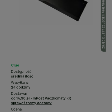
ZDJĘCIE JEST ZDJĘCIEM POGLĄDOWYM
Clue
Dostępność:
średnia ilość
Wysyłka w:
24 godziny
Dostawa:
od 14,90 zł
- InPost Paczkomaty
sprawdź formy dostawy
Cena nie zawiera ewentualnych kosztów płatności
Ocena: