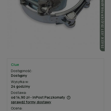
ZDJĘCIE JEST ZDJĘCIEM POGLĄDOWYM
Clue
Dostępność:
Dostępny
Wysyłka w:
24 godziny
Dostawa:
od 14,90 zł
- InPost Paczkomaty
sprawdź formy dostawy
Cena nie zawiera ewentualnych kosztów płatności
Ocena: