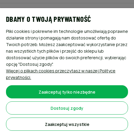
POMOC
DBAMY O TWOJĄ PRYWATNOŚĆ
MOJE KONTO
Pliki cookies i pokrewne im technologie umożliwiają poprawne
działanie strony i pomagają nam dostosować ofertę do
PŁATNOŚCI I DOSTAWA
Twoich potrzeb. Możesz zaakceptować wykorzystanie przez
nas wszystkich tych plików i przejść do sklepu lub
dostosować użycie plików do swoich preferencji, wybierając
INFORMACJE
opcję "Dostosuj zgody".
Więcej o plikach cookies przeczytasz w naszej Polityce
O NAS
prywatności.
Zaakceptuj tylko niezbędne
Dostosuj zgody
Sklep internetowy Shoper.pl
Zaakceptuj wszystkie
Pokaż pełną wersję strony