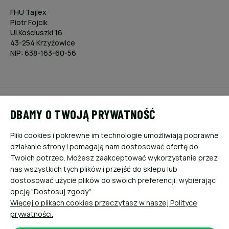
FHU Tajlex
Piotr Fojcik
Ul.Kościuszki 16
43-254 Krzyżowice
NIP: 638-163-60-56
POMOC
DBAMY O TWOJĄ PRYWATNOŚĆ
MOJE KONTO
Pliki cookies i pokrewne im technologie umożliwiają poprawne
działanie strony i pomagają nam dostosować ofertę do
PŁATNOŚCI I DOSTAWA
Twoich potrzeb. Możesz zaakceptować wykorzystanie przez
nas wszystkich tych plików i przejść do sklepu lub
dostosować użycie plików do swoich preferencji, wybierając
INFORMACJE
opcję "Dostosuj zgody".
Więcej o plikach cookies przeczytasz w naszej Polityce
O NAS
prywatności.