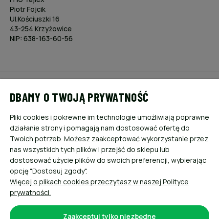
Piotr Fojcik
Ul.Kościuszki 16
43-254 Krzyżowice
NIP: 638-163-60-56
POMOC
DBAMY O TWOJĄ PRYWATNOŚĆ
MOJE KONTO
Pliki cookies i pokrewne im technologie umożliwiają poprawne
działanie strony i pomagają nam dostosować ofertę do
PŁATNOŚCI I DOSTAWA
Twoich potrzeb. Możesz zaakceptować wykorzystanie przez
nas wszystkich tych plików i przejść do sklepu lub
dostosować użycie plików do swoich preferencji, wybierając
INFORMACJE
opcję "Dostosuj zgody".
Więcej o plikach cookies przeczytasz w naszej Polityce
O NAS
prywatności.
Zaakceptuj tylko niezbędne