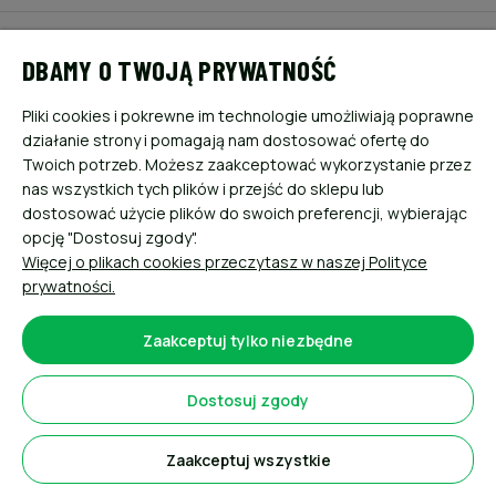
POMOC
DBAMY O TWOJĄ PRYWATNOŚĆ
MOJE KONTO
Pliki cookies i pokrewne im technologie umożliwiają poprawne
działanie strony i pomagają nam dostosować ofertę do
PŁATNOŚCI I DOSTAWA
Twoich potrzeb. Możesz zaakceptować wykorzystanie przez
nas wszystkich tych plików i przejść do sklepu lub
dostosować użycie plików do swoich preferencji, wybierając
INFORMACJE
opcję "Dostosuj zgody".
Więcej o plikach cookies przeczytasz w naszej Polityce
O NAS
prywatności.
Zaakceptuj tylko niezbędne
Dostosuj zgody
Sklep internetowy Shoper.pl
Zaakceptuj wszystkie
Pokaż pełną wersję strony