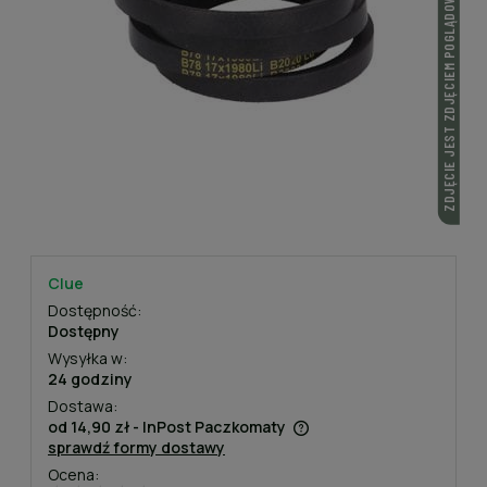
ZDJĘCIE JEST ZDJĘCIEM POGLĄDOWYM
Clue
Dostępność:
Dostępny
Wysyłka w:
24 godziny
Dostawa:
od 14,90 zł
- InPost Paczkomaty
sprawdź formy dostawy
Cena nie zawiera ewentualnych kosztów płatności
Ocena: