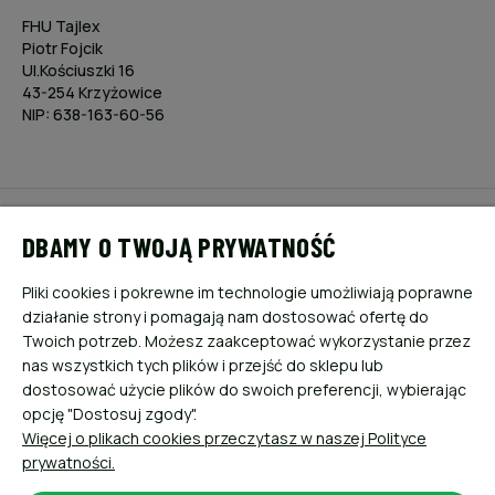
FHU Tajlex
Piotr Fojcik
Ul.Kościuszki 16
43-254 Krzyżowice
NIP: 638-163-60-56
POMOC
DBAMY O TWOJĄ PRYWATNOŚĆ
MOJE KONTO
Pliki cookies i pokrewne im technologie umożliwiają poprawne
działanie strony i pomagają nam dostosować ofertę do
PŁATNOŚCI I DOSTAWA
Twoich potrzeb. Możesz zaakceptować wykorzystanie przez
nas wszystkich tych plików i przejść do sklepu lub
dostosować użycie plików do swoich preferencji, wybierając
INFORMACJE
opcję "Dostosuj zgody".
Więcej o plikach cookies przeczytasz w naszej Polityce
O NAS
prywatności.