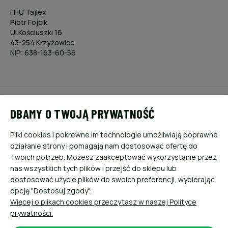
FHU Tajlex
Piotr Fojcik
Ul.Kościuszki 16
43-254 Krzyżowice
NIP: 638-163-60-56
POMOC
DBAMY O TWOJĄ PRYWATNOŚĆ
MOJE KONTO
Pliki cookies i pokrewne im technologie umożliwiają poprawne
działanie strony i pomagają nam dostosować ofertę do
PŁATNOŚCI I DOSTAWA
Twoich potrzeb. Możesz zaakceptować wykorzystanie przez
nas wszystkich tych plików i przejść do sklepu lub
dostosować użycie plików do swoich preferencji, wybierając
INFORMACJE
opcję "Dostosuj zgody".
Więcej o plikach cookies przeczytasz w naszej Polityce
O NAS
prywatności.