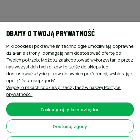
POMOC
DBAMY O TWOJĄ PRYWATNOŚĆ
MOJE KONTO
Pliki cookies i pokrewne im technologie umożliwiają poprawne
działanie strony i pomagają nam dostosować ofertę do
PŁATNOŚCI I DOSTAWA
Twoich potrzeb. Możesz zaakceptować wykorzystanie przez
nas wszystkich tych plików i przejść do sklepu lub
dostosować użycie plików do swoich preferencji, wybierając
INFORMACJE
opcję "Dostosuj zgody".
Więcej o plikach cookies przeczytasz w naszej Polityce
O NAS
prywatności.
Zaakceptuj tylko niezbędne
Dostosuj zgody
Sklep internetowy Shoper.pl