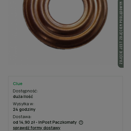
ZDJĘCIE JEST ZDJĘCIEM POGLĄDOWYM
Clue
Dostępność:
duża ilość
Wysyłka w:
24 godziny
Dostawa:
od 14,90 zł
- InPost Paczkomaty
sprawdź formy dostawy
Cena nie zawiera ewentualnych kosztów płatności