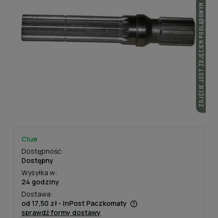
ZDJĘCIE JEST ZDJĘCIEM POGLĄDOWYM
Clue
Dostępność:
Dostępny
Wysyłka w:
24 godziny
Dostawa:
od 17,50 zł
- InPost Paczkomaty
sprawdź formy dostawy
Cena nie zawiera ewentualnych kosztów płatności