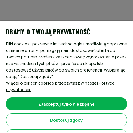
POMOC
DBAMY O TWOJĄ PRYWATNOŚĆ
MOJE KONTO
Pliki cookies i pokrewne im technologie umożliwiają poprawne
działanie strony i pomagają nam dostosować ofertę do
PŁATNOŚCI I DOSTAWA
Twoich potrzeb. Możesz zaakceptować wykorzystanie przez
nas wszystkich tych plików i przejść do sklepu lub
dostosować użycie plików do swoich preferencji, wybierając
INFORMACJE
opcję "Dostosuj zgody".
Więcej o plikach cookies przeczytasz w naszej Polityce
O NAS
prywatności.
Zaakceptuj tylko niezbędne
Dostosuj zgody
Sklep internetowy Shoper.pl