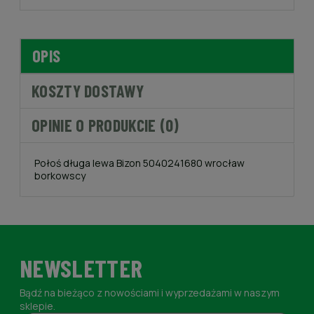
OPIS
KOSZTY DOSTAWY
OPINIE O PRODUKCIE (0)
Połoś długa lewa Bizon 5040241680 wrocław
borkowscy
NEWSLETTER
Bądź na bieżąco z nowościami i wyprzedażami w naszym
sklepie.