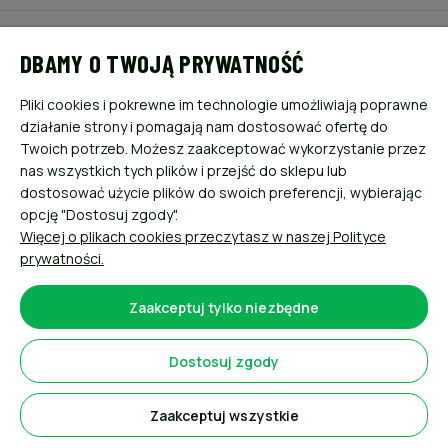
POMOC
DBAMY O TWOJĄ PRYWATNOŚĆ
MOJE KONTO
Pliki cookies i pokrewne im technologie umożliwiają poprawne
działanie strony i pomagają nam dostosować ofertę do
PŁATNOŚCI I DOSTAWA
Twoich potrzeb. Możesz zaakceptować wykorzystanie przez
nas wszystkich tych plików i przejść do sklepu lub
dostosować użycie plików do swoich preferencji, wybierając
INFORMACJE
opcję "Dostosuj zgody".
Więcej o plikach cookies przeczytasz w naszej Polityce
O NAS
prywatności.
Zaakceptuj tylko niezbędne
Dostosuj zgody
Sklep internetowy Shoper.pl
Zaakceptuj wszystkie
Pokaż pełną wersję strony