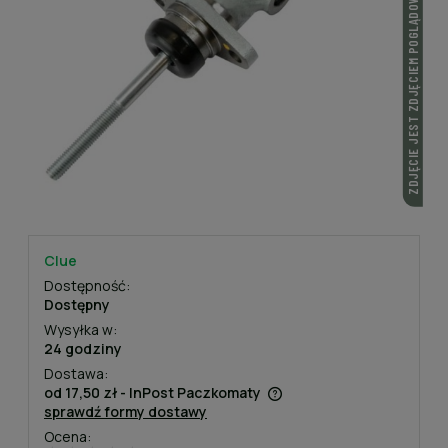
ZDJĘCIE JEST ZDJĘCIEM POGLĄDOWYM
Clue
Dostępność:
Dostępny
Wysyłka w:
24 godziny
Dostawa:
od 17,50 zł
- InPost Paczkomaty
sprawdź formy dostawy
Cena nie zawiera ewentualnych kosztów płatności
Ocena: