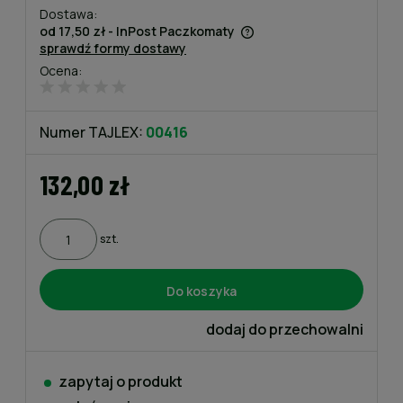
Dostawa:
od 17,50 zł
- InPost Paczkomaty
sprawdź formy dostawy
Cena nie zawiera ewentualnych kosztów płatności
Ocena:
Numer TAJLEX:
00416
132,00 zł
szt.
Do koszyka
dodaj do przechowalni
zapytaj o produkt