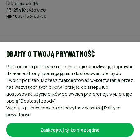
Ul.Kościuszki 16
43-254 Krzyżowice
NIP: 638-163-60-56
POMOC
DBAMY O TWOJĄ PRYWATNOŚĆ
MOJE KONTO
Pliki cookies i pokrewne im technologie umożliwiają poprawne
działanie strony i pomagają nam dostosować ofertę do
PŁATNOŚCI I DOSTAWA
Twoich potrzeb. Możesz zaakceptować wykorzystanie przez
nas wszystkich tych plików i przejść do sklepu lub
dostosować użycie plików do swoich preferencji, wybierając
INFORMACJE
opcję "Dostosuj zgody".
Więcej o plikach cookies przeczytasz w naszej Polityce
O NAS
prywatności.
Zaakceptuj tylko niezbędne