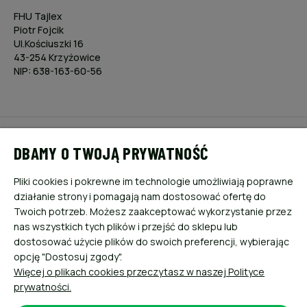
FHU Tajlex
Piotr Fojcik
Ul.Kościuszki 16
43-254 Krzyżowice
NIP: 638-163-60-56
POMOC
DBAMY O TWOJĄ PRYWATNOŚĆ
MOJE KONTO
Pliki cookies i pokrewne im technologie umożliwiają poprawne
działanie strony i pomagają nam dostosować ofertę do
PŁATNOŚCI I DOSTAWA
Twoich potrzeb. Możesz zaakceptować wykorzystanie przez
nas wszystkich tych plików i przejść do sklepu lub
dostosować użycie plików do swoich preferencji, wybierając
INFORMACJE
opcję "Dostosuj zgody".
Więcej o plikach cookies przeczytasz w naszej Polityce
O NAS
prywatności.