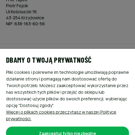
Piotr Fojcik
Ul.Kościuszki 16
43-254 Krzyżowice
NIP: 638-163-60-56
POMOC
DBAMY O TWOJĄ PRYWATNOŚĆ
MOJE KONTO
Pliki cookies i pokrewne im technologie umożliwiają poprawne
działanie strony i pomagają nam dostosować ofertę do
PŁATNOŚCI I DOSTAWA
Twoich potrzeb. Możesz zaakceptować wykorzystanie przez
nas wszystkich tych plików i przejść do sklepu lub
dostosować użycie plików do swoich preferencji, wybierając
INFORMACJE
opcję "Dostosuj zgody".
Więcej o plikach cookies przeczytasz w naszej Polityce
O NAS
prywatności.
Zaakceptuj tylko niezbędne