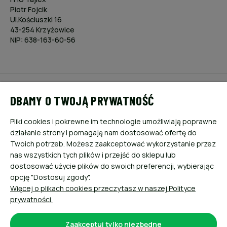
Piotr Fojcik
Ul.Kościuszki 16
43-254 Krzyżowice
NIP: 638-163-60-56
POMOC
DBAMY O TWOJĄ PRYWATNOŚĆ
MOJE KONTO
Pliki cookies i pokrewne im technologie umożliwiają poprawne
działanie strony i pomagają nam dostosować ofertę do
PŁATNOŚCI I DOSTAWA
Twoich potrzeb. Możesz zaakceptować wykorzystanie przez
nas wszystkich tych plików i przejść do sklepu lub
dostosować użycie plików do swoich preferencji, wybierając
INFORMACJE
opcję "Dostosuj zgody".
Więcej o plikach cookies przeczytasz w naszej Polityce
O NAS
prywatności.
Zaakceptuj tylko niezbędne