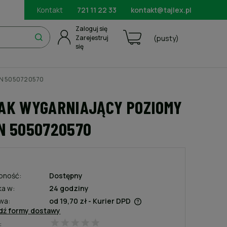
Kontakt
721 11 22 33
kontakt@tajlex.pl
Zaloguj się
Zarejestruj
(pusty)
się
0N 5050720570
AK WYGARNIAJĄCY POZIOMY
N 5050720570
pność:
Dostępny
ka w:
24 godziny
wa:
od 19,70 zł
- Kurier DPD
dź formy dostawy
:
Cena nie zawiera ewentualnych