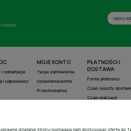
 sklepie.
OC
MOJE KONTO
PŁATNOŚCI I
DOSTAWA
 i reklamacje
Twoje zamówienia
Formy płatności
a i odpowiedzi
Ustawienia konta
Czas i koszty dostaw
Przechowalnia
Czas realizacji
zamówienia
ją poprawne działanie strony i pomagają nam dostosować ofertę do