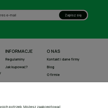
Zapisz się
INFORMACJE
O NAS
Regulaminy
Kontakt i dane firmy
Jak kupować?
Blog
y
O firmie
 Twoich potrzeb. Możesz zaakceptować