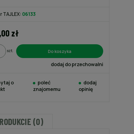
kosztów płatności
r TAJLEX:
06133
,00 zł
Do koszyka
szt.
dodaj do przechowalni
ytaj o
poleć
dodaj
kt
znajomemu
opinię
PRODUKCIE (0)