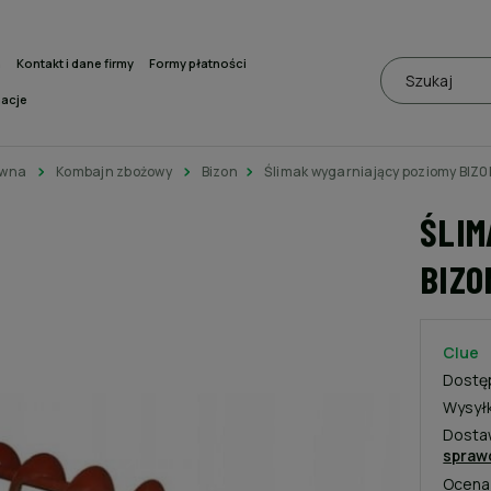
a
Kontakt i dane firmy
Formy płatności
macje
ówna
Kombajn zbożowy
Bizon
Ślimak wygarniający poziomy BIZ
ŚLIM
BIZ0
Clue
Dostę
Wysył
Dosta
spraw
Ocena