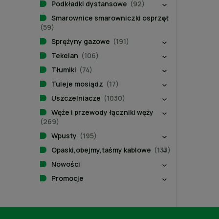
Podkładki dystansowe
(92)
Smarownice smarowniczki osprzęt
(59)
Sprężyny gazowe
(191)
Tekelan
(106)
Tłumiki
(74)
Tuleje mosiądz
(17)
Uszczelniacze
(1030)
Węże i przewody łączniki węży
(269)
Wpusty
(195)
Opaski,obejmy,taśmy kablowe
(133)
Nowości
Promocje