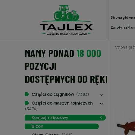
Strona główn
Zwroty i rekla
Strona gł
MAMY PONAD
18 000
POZYCJI
DOSTĘPNYCH OD RĘKI
Części do ciągników
(7383)
Części do maszyn rolniczych
(3474)
Kombajn zbożowy
Bizon
Claas-Części
(795)