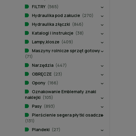
FILTRY
(565)
Hydraulika pod zakucie
(270)
Hydraulika złączki
(846)
Katalogi i instrukcje
(38)
Lampy,klosze
(409)
Maszyny rolnicze sprzęt gotowy
(71)
Narzędzia
(447)
OBRĘCZE
(23)
Opony
(166)
Oznakowanie Emblematy znaki
naklejki
(105)
Pasy
(893)
Pierścienie segera płytki osadcze
(131)
Plandeki
(27)