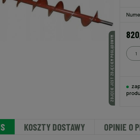
Nume
820
ZDJĘCIE JEST ZDJĘCIEM POGLĄDOWYM
zap
produ
IS
KOSZTY DOSTAWY
OPINIE O 