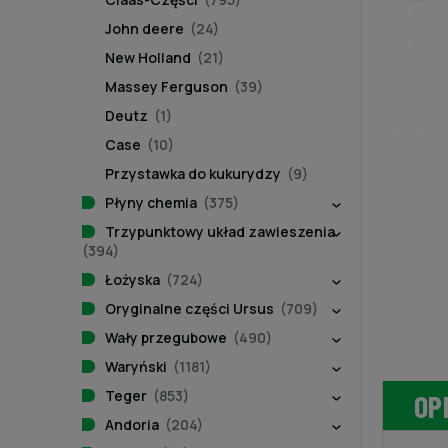
John deere
(24)
New Holland
(21)
Massey Ferguson
(39)
Deutz
(1)
Case
(10)
Przystawka do kukurydzy
(9)
Płyny chemia
(375)
Trzypunktowy układ zawieszenia
(394)
Łożyska
(724)
Oryginalne części Ursus
(709)
Wały przegubowe
(490)
Waryński
(1181)
Teger
(853)
OP
Andoria
(204)