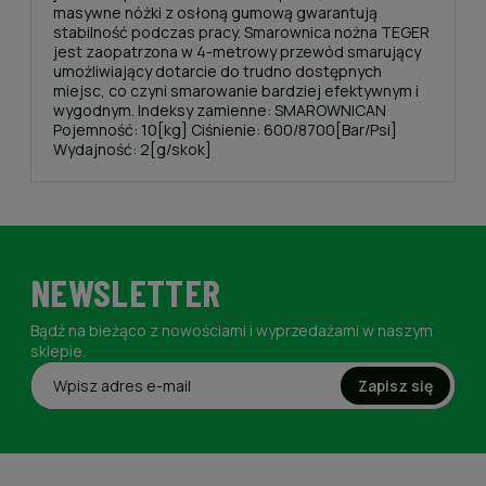
masywne nóżki z osłoną gumową gwarantują
stabilność podczas pracy. Smarownica nożna TEGER
jest zaopatrzona w 4-metrowy przewód smarujący
umożliwiający dotarcie do trudno dostępnych
miejsc, co czyni smarowanie bardziej efektywnym i
wygodnym. Indeksy zamienne: SMAROWNICAN
Pojemność: 10[kg] Ciśnienie: 600/8700[Bar/Psi]
Wydajność: 2[g/skok]
NEWSLETTER
Bądź na bieżąco z nowościami i wyprzedażami w naszym
sklepie.
Zapisz się