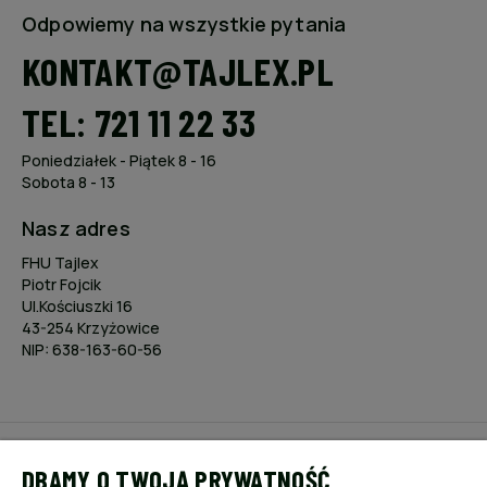
Odpowiemy na wszystkie pytania
KONTAKT@TAJLEX.PL
TEL: 721 11 22 33
Poniedziałek - Piątek 8 - 16
Sobota 8 - 13
Nasz adres
FHU Tajlex
Piotr Fojcik
Ul.Kościuszki 16
43-254 Krzyżowice
NIP: 638-163-60-56
POMOC
DBAMY O TWOJĄ PRYWATNOŚĆ