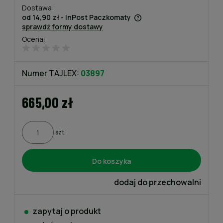
Dostawa:
od 14,90 zł
- InPost Paczkomaty
sprawdź formy dostawy
Cena nie zawiera ewentualnych kosztów płatności
Ocena:
Numer TAJLEX:
03897
665,00 zł
szt.
Do koszyka
dodaj do przechowalni
zapytaj o produkt