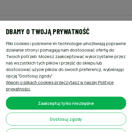
POMOC
DBAMY O TWOJĄ PRYWATNOŚĆ
MOJE KONTO
Pliki cookies i pokrewne im technologie umożliwiają poprawne
działanie strony i pomagają nam dostosować ofertę do
PŁATNOŚCI I DOSTAWA
Twoich potrzeb. Możesz zaakceptować wykorzystanie przez
nas wszystkich tych plików i przejść do sklepu lub
dostosować użycie plików do swoich preferencji, wybierając
INFORMACJE
opcję "Dostosuj zgody".
Więcej o plikach cookies przeczytasz w naszej Polityce
O NAS
prywatności.
Zaakceptuj tylko niezbędne
Dostosuj zgody
Sklep internetowy Shoper.pl