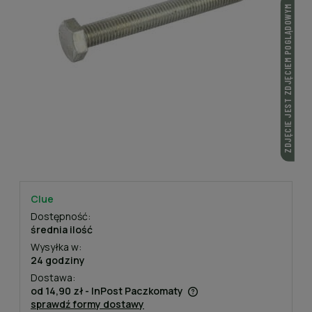
ZDJĘCIE JEST ZDJĘCIEM POGLĄDOWYM
Clue
Dostępność:
średnia ilość
Wysyłka w:
24 godziny
Dostawa:
od 14,90 zł
- InPost Paczkomaty
sprawdź formy dostawy
Cena nie zawiera ewentualnych kosztów płatności