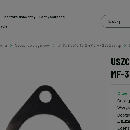
a
Kontakt i dane firmy
Formy płatności
macje
ówna
Części do ciągników
URSUS 2812 3512 4512 MF 235 255 itp
USZC
MF-3
Clue
Dostę
Wysył
Dosta
spraw
Ocena