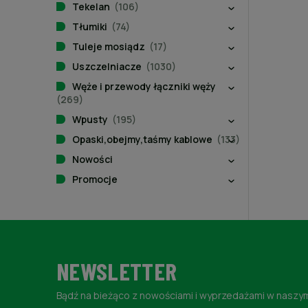
Tekelan
(106)
Tłumiki
(74)
Tuleje mosiądz
(17)
Uszczelniacze
(1030)
Węże i przewody łączniki węży
(269)
Wpusty
(195)
Opaski,obejmy,taśmy kablowe
(133)
Nowości
Promocje
NEWSLETTER
Bądź na bieżąco z nowościami i wyprzedażami w naszym