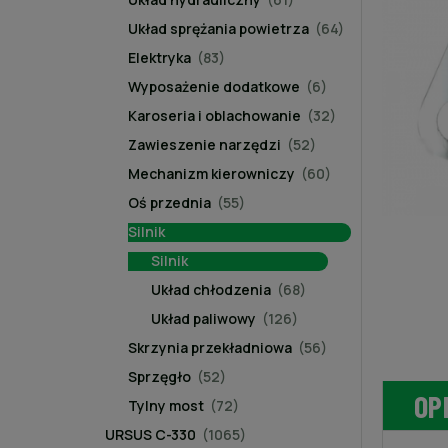
Układ sprężania powietrza
(64)
Elektryka
(83)
Wyposażenie dodatkowe
(6)
Karoseria i oblachowanie
(32)
Zawieszenie narzędzi
(52)
Mechanizm kierowniczy
(60)
Oś przednia
(55)
Silnik
Silnik
Układ chłodzenia
(68)
Układ paliwowy
(126)
Skrzynia przekładniowa
(56)
Sprzęgło
(52)
OP
Tylny most
(72)
URSUS C-330
(1065)