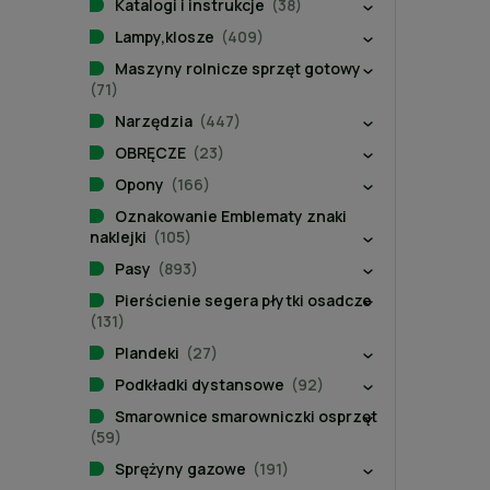
Katalogi i instrukcje
(38)
Lampy,klosze
(409)
Maszyny rolnicze sprzęt gotowy
(71)
Narzędzia
(447)
OBRĘCZE
(23)
Opony
(166)
Oznakowanie Emblematy znaki
naklejki
(105)
Pasy
(893)
Pierścienie segera płytki osadcze
(131)
Plandeki
(27)
Podkładki dystansowe
(92)
Smarownice smarowniczki osprzęt
(59)
Sprężyny gazowe
(191)