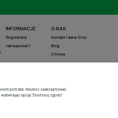
INFORMACJE
O NAS
Regulaminy
Kontakt i dane firmy
Jak kupować?
Blog
y
O firmie
 Twoich potrzeb. Możesz zaakceptować
, wybierając opcję "Dostosuj zgody".