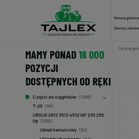
Strona główn
Zwroty i rekla
Strona gł
MAMY PONAD
18 000
POZYCJI
DOSTĘPNYCH OD RĘKI
Części do ciągników
(7383)
T-25
(96)
URSUS 2812 3512 4512 MF 235 255
itp
(1150)
Układ hamulcowy
(34)
Układ hydrauliczny
(61)