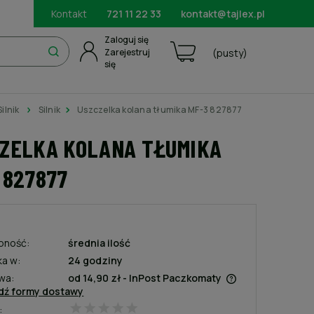
Kontakt
721 11 22 33
kontakt@tajlex.pl
Zaloguj się
Zarejestruj
(pusty)
się
Silnik
Silnik
Uszczelka kolana tłumika MF-3 827877
ZELKA KOLANA TŁUMIKA
 827877
pność:
średnia ilość
ka w:
24 godziny
wa:
od 14,90 zł
- InPost Paczkomaty
dź formy dostawy
:
Cena nie zawiera ewentualnych