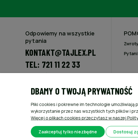
Odpowiemy na wszystkie
POM
pytania
Zwroty
KONTAKT@TAJLEX.PL
Pytani
TEL: 721 11 22 33
Poniedziałek - Piątek 8 - 16
Sobota 8 - 13
DBAMY O TWOJĄ PRYWATNOŚĆ
Nasz adres
FHU Tajlex
Pliki cookies i pokrewne im technologie umożliwia
Piotr Fojcik
wykorzystanie przez nas wszystkich tych plików i pr
Ul.Kościuszki 16
Więcej o plikach cookies przeczytasz w naszej Polit
43-254 Krzyżowice
NIP: 638-163-60-56
Zaakceptuj tylko niezbędne
Dostosuj z