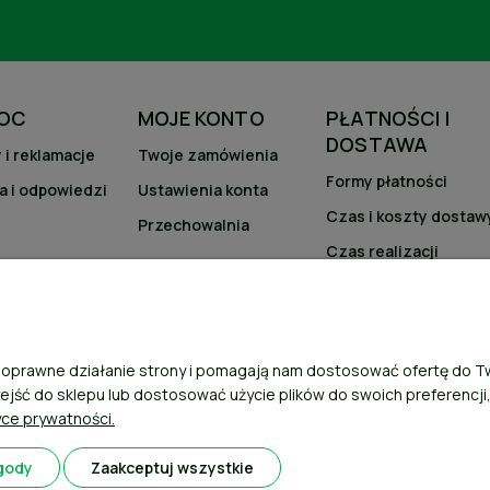
OC
MOJE KONTO
PŁATNOŚCI I
DOSTAWA
 i reklamacje
Twoje zamówienia
Formy płatności
a i odpowiedzi
Ustawienia konta
Czas i koszty dostaw
Przechowalnia
Czas realizacji
zamówienia
ją poprawne działanie strony i pomagają nam dostosować ofertę do
zejść do sklepu lub dostosować użycie plików do swoich preferencji
yce prywatności.
gody
Zaakceptuj wszystkie