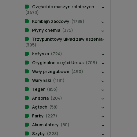
Części do maszyn rolniczych
(3473)
Kombajn zbożowy
(1789)
Płyny chemia
(375)
Trzypunktowy układ zawieszenia
(395)
Łożyska
(724)
Oryginalne części Ursus
(709)
Wały przegubowe
(490)
Waryński
(1181)
Teger
(853)
Andoria
(204)
Agtech
(58)
Farby
(227)
Akumulatory
(80)
Szyby
(228)