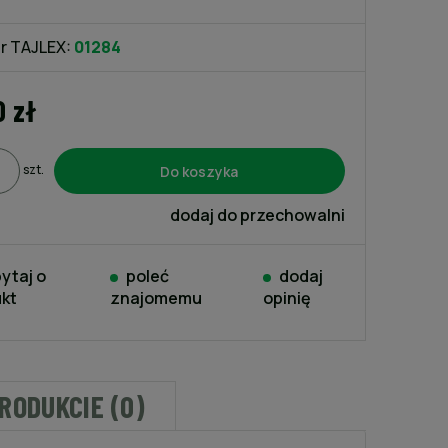
kosztów płatności
r TAJLEX:
01284
0 zł
Do koszyka
szt.
dodaj do przechowalni
ytaj o
poleć
dodaj
kt
znajomemu
opinię
PRODUKCIE (0)