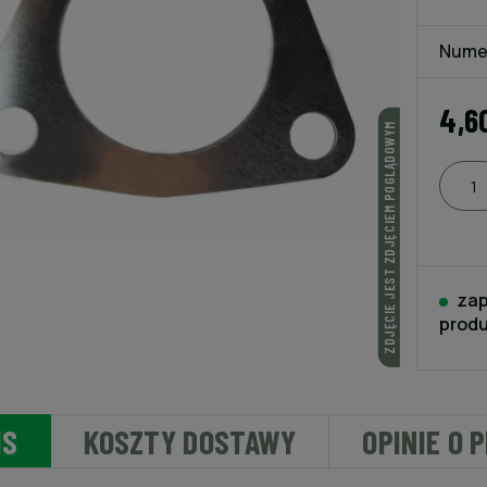
Nume
4,6
ZDJĘCIE JEST ZDJĘCIEM POGLĄDOWYM
zap
produ
IS
KOSZTY DOSTAWY
OPINIE O 