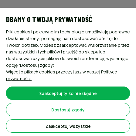
POMOC
DBAMY O TWOJĄ PRYWATNOŚĆ
MOJE KONTO
Pliki cookies i pokrewne im technologie umożliwiają poprawne
działanie strony i pomagają nam dostosować ofertę do
PŁATNOŚCI I DOSTAWA
Twoich potrzeb. Możesz zaakceptować wykorzystanie przez
nas wszystkich tych plików i przejść do sklepu lub
dostosować użycie plików do swoich preferencji, wybierając
INFORMACJE
opcję "Dostosuj zgody".
Więcej o plikach cookies przeczytasz w naszej Polityce
O NAS
prywatności.
Zaakceptuj tylko niezbędne
Dostosuj zgody
Sklep internetowy Shoper.pl
Zaakceptuj wszystkie
Pokaż pełną wersję strony