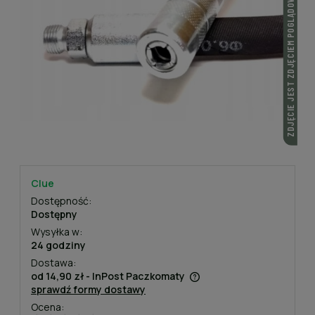
ZDJĘCIE JEST ZDJĘCIEM POGLĄDOWYM
Clue
Dostępność:
Dostępny
Wysyłka w:
24 godziny
Dostawa:
od 14,90 zł
- InPost Paczkomaty
sprawdź formy dostawy
Cena nie zawiera ewentualnych kosztów płatności
Ocena: