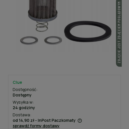
ZDJĘCIE JEST ZDJĘCIEM POGLĄDOWYM
Clue
Dostępność:
Dostępny
Wysyłka w:
24 godziny
Dostawa:
od 14,90 zł
- InPost Paczkomaty
sprawdź formy dostawy
Cena nie zawiera ewentualnych kosztów płatności