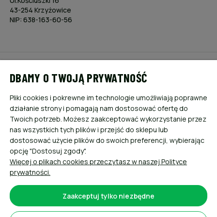
Ul.Kościuszki 16
43-254 Krzyżowice
NIP: 638-163-60-56
POMOC
DBAMY O TWOJĄ PRYWATNOŚĆ
MOJE KONTO
Pliki cookies i pokrewne im technologie umożliwiają poprawne
działanie strony i pomagają nam dostosować ofertę do
PŁATNOŚCI I DOSTAWA
Twoich potrzeb. Możesz zaakceptować wykorzystanie przez
nas wszystkich tych plików i przejść do sklepu lub
dostosować użycie plików do swoich preferencji, wybierając
INFORMACJE
opcję "Dostosuj zgody".
Więcej o plikach cookies przeczytasz w naszej Polityce
O NAS
prywatności.
Zaakceptuj tylko niezbędne