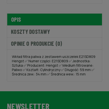
OPIS
KOSZTY DOSTAWY
OPINIE O PRODUKCIE (0)
Wkład filtra paliwa z zestawem uszczelek E21SD809
Hengst ✅ Numer części: E21SD809 ✅ Jednostka:
Sztuka ✅ Producent: Hengst ✅ Medium filtrowane:
Paliwo ✅ Kształt: Cylindryczny ✅ Długość: 59 mm ✅
Średnica zew.: 34 mm ✅ Średnica wew.: 15 mm
NEWSLETTER