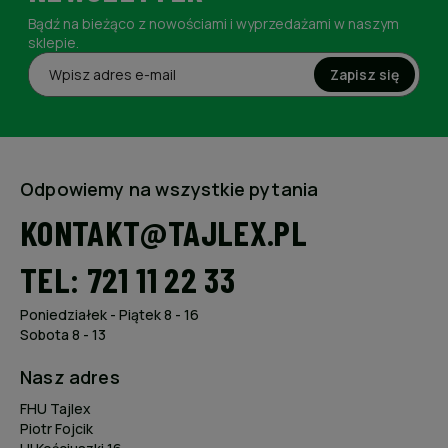
Bądź na bieżąco z nowościami i wyprzedażami w naszym
sklepie.
Zapisz się
Odpowiemy na wszystkie pytania
KONTAKT@TAJLEX.PL
TEL: 721 11 22 33
Poniedziałek - Piątek 8 - 16
Sobota 8 - 13
Nasz adres
FHU Tajlex
Piotr Fojcik