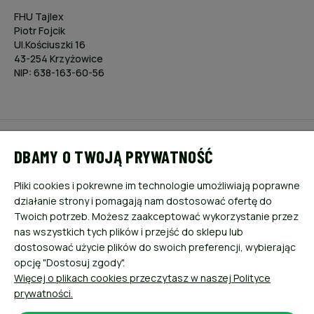
FHU Tajlex
Piotr Fojcik
Ul.Kościuszki 16
43-254 Krzyżowice
NIP: 638-163-60-56
POMOC
DBAMY O TWOJĄ PRYWATNOŚĆ
MOJE KONTO
Pliki cookies i pokrewne im technologie umożliwiają poprawne
działanie strony i pomagają nam dostosować ofertę do
PŁATNOŚCI I DOSTAWA
Twoich potrzeb. Możesz zaakceptować wykorzystanie przez
nas wszystkich tych plików i przejść do sklepu lub
dostosować użycie plików do swoich preferencji, wybierając
INFORMACJE
opcję "Dostosuj zgody".
Więcej o plikach cookies przeczytasz w naszej Polityce
O NAS
prywatności.