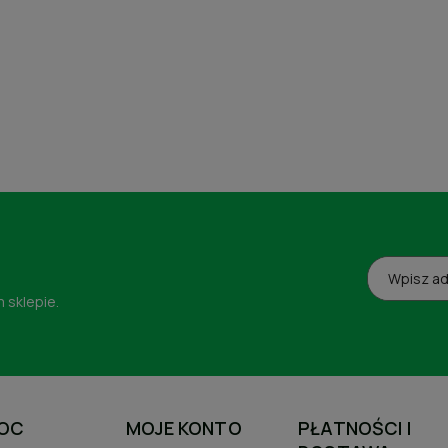
 sklepie.
OC
MOJE KONTO
PŁATNOŚCI I