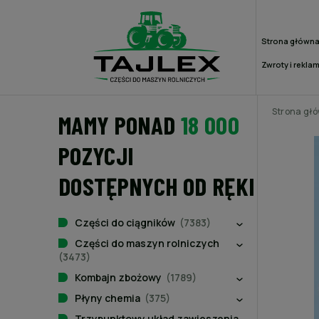
Strona główn
Zwroty i rekla
Strona gł
MAMY PONAD
18 000
POZYCJI
DOSTĘPNYCH OD RĘKI
Części do ciągników
(7383)
Części do maszyn rolniczych
(3473)
Kombajn zbożowy
(1789)
Płyny chemia
(375)
Trzypunktowy układ zawieszenia