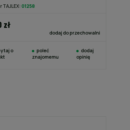
r TAJLEX:
01258
0 zł
dodaj do przechowalni
ytaj o
poleć
dodaj
kt
znajomemu
opinię