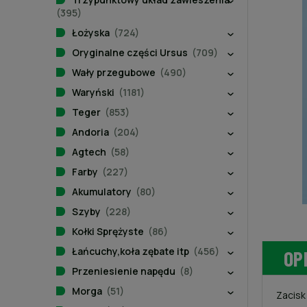
(395)
Łożyska
(724)
Oryginalne części Ursus
(709)
Wały przegubowe
(490)
Waryński
(1181)
Teger
(853)
Andoria
(204)
Agtech
(58)
Farby
(227)
Akumulatory
(80)
Szyby
(228)
Kołki Sprężyste
(86)
Łańcuchy,koła zębate itp
(456)
OP
Przeniesienie napędu
(8)
Morga
(51)
Zacisk