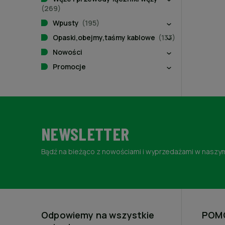
(269)
Wpusty
(195)
Opaski,obejmy,taśmy kablowe
(133)
Nowości
Promocje
NEWSLETTER
Bądź na bieżąco z nowościami i wyprzedażami w naszym
Odpowiemy na wszystkie
POM