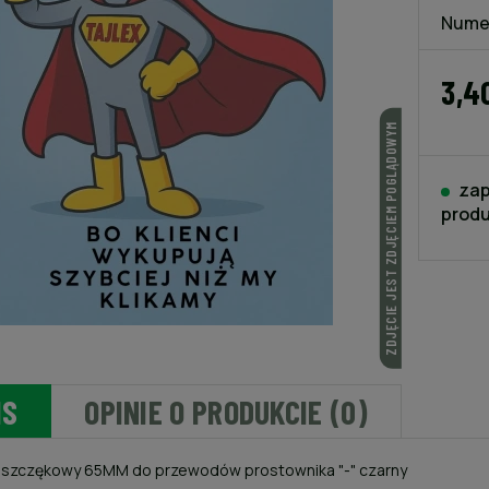
Nume
3,4
ZDJĘCIE JEST ZDJĘCIEM POGLĄDOWYM
zap
produ
IS
OPINIE O PRODUKCIE (0)
 szczękowy 65MM do przewodów prostownika "-" czarny