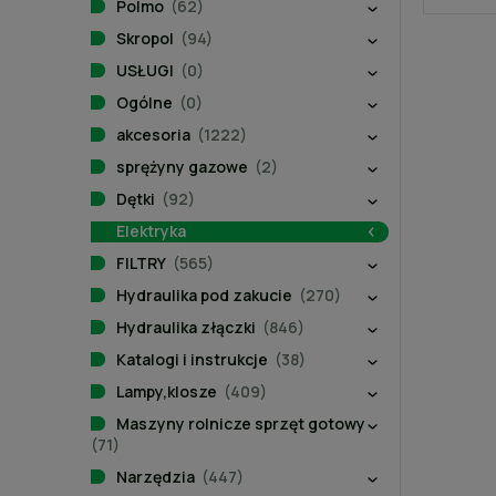
Polmo
(62)
Skropol
(94)
USŁUGI
(0)
Ogólne
(0)
akcesoria
(1222)
sprężyny gazowe
(2)
Dętki
(92)
Elektryka
FILTRY
(565)
Hydraulika pod zakucie
(270)
Hydraulika złączki
(846)
Katalogi i instrukcje
(38)
Lampy,klosze
(409)
Maszyny rolnicze sprzęt gotowy
(71)
Narzędzia
(447)