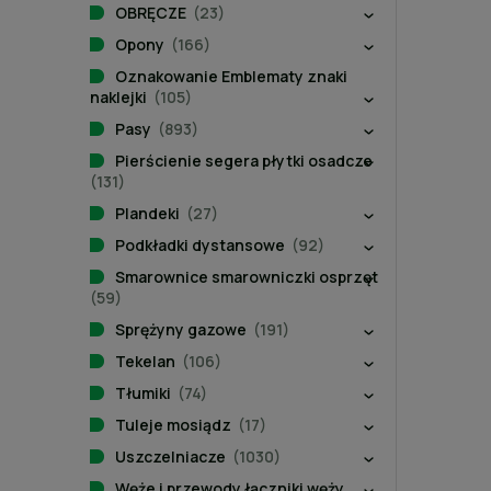
OBRĘCZE
(23)
Opony
(166)
Oznakowanie Emblematy znaki
naklejki
(105)
Pasy
(893)
Pierścienie segera płytki osadcze
(131)
Plandeki
(27)
Podkładki dystansowe
(92)
Smarownice smarowniczki osprzęt
(59)
Sprężyny gazowe
(191)
Tekelan
(106)
Tłumiki
(74)
Tuleje mosiądz
(17)
Uszczelniacze
(1030)
Węże i przewody łączniki węży