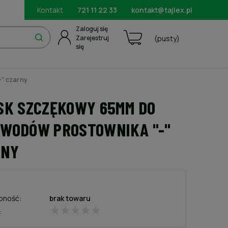
Kontakt
721 11 22 33
kontakt@tajlex.pl
Zaloguj się
Zarejestruj
(pusty)
się
-" czarny
SK SZCZĘKOWY 65MM DO
WODÓW PROSTOWNIKA "-"
RNY
pność:
brak towaru
: