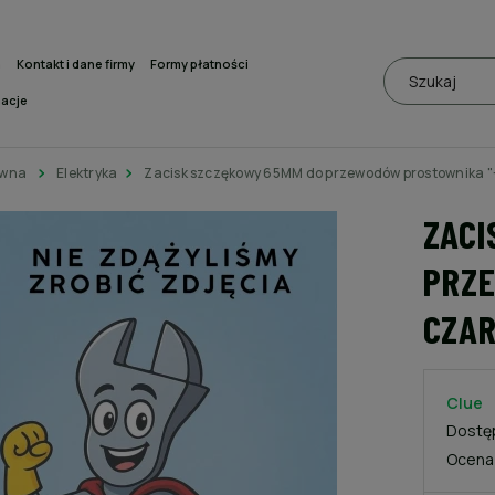
a
Kontakt i dane firmy
Formy płatności
macje
ówna
Elektryka
Zacisk szczękowy 65MM do przewodów prostownika "
ZACI
PRZE
CZA
Clue
Dostę
Ocena