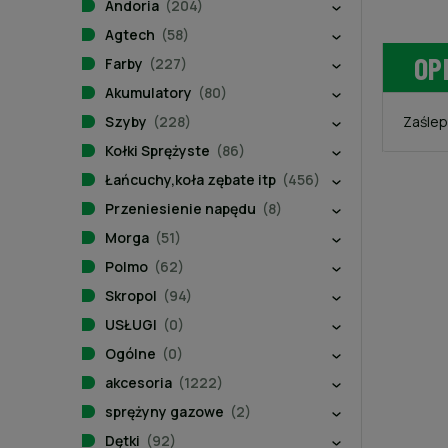
Andoria
(204)
Agtech
(58)
OP
Farby
(227)
Akumulatory
(80)
Szyby
(228)
Zaślep
Kołki Sprężyste
(86)
Łańcuchy,koła zębate itp
(456)
Przeniesienie napędu
(8)
Morga
(51)
Polmo
(62)
Skropol
(94)
USŁUGI
(0)
Ogólne
(0)
akcesoria
(1222)
sprężyny gazowe
(2)
Dętki
(92)