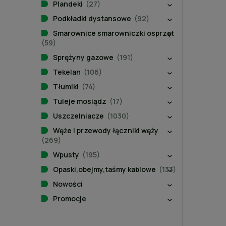
Plandeki
(27)
Podkładki dystansowe
(92)
Smarownice smarowniczki osprzęt
(59)
Sprężyny gazowe
(191)
Tekelan
(106)
Tłumiki
(74)
Tuleje mosiądz
(17)
Uszczelniacze
(1030)
Węże i przewody łączniki węży
(269)
Wpusty
(195)
Opaski,obejmy,taśmy kablowe
(133)
Nowości
Promocje