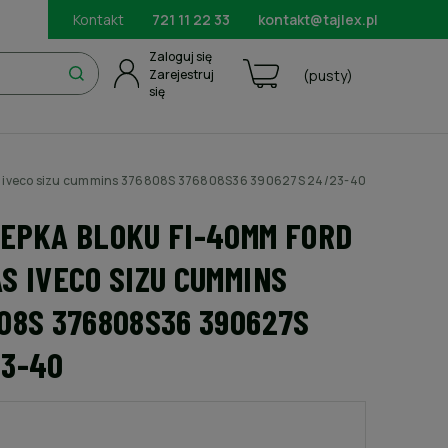
Kontakt
721 11 22 33
kontakt@tajlex.pl
Zaloguj się
Zarejestruj
(pusty)
się
as iveco sizu cummins 376808S 376808S36 390627S 24/23-40
EPKA BLOKU FI-40MM FORD
S IVECO SIZU CUMMINS
08S 376808S36 390627S
3-40