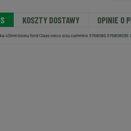
IS
KOSZTY DOSTAWY
OPINIE O 
ka 40mm bloku ford Claas iveco sizu cummins 376808S 376808S36