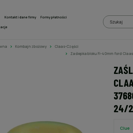
a
Kontakt i dane firmy
Formy płatności
macje
ówna
Kombajn zbożowy
Claas-Części
Zaślepka bloku Fi-40mm ford Cla
ZAŚL
CLAA
3768
24/2
Clue