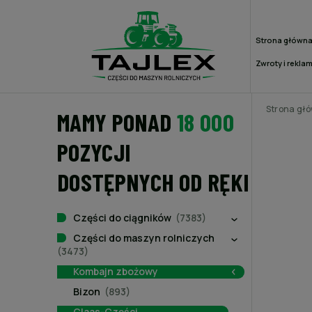
Strona główn
Zwroty i rekla
Strona gł
MAMY PONAD
18 000
POZYCJI
DOSTĘPNYCH OD RĘKI
Części do ciągników
(7383)
Części do maszyn rolniczych
(3473)
Kombajn zbożowy
Bizon
(893)
Claas-Części