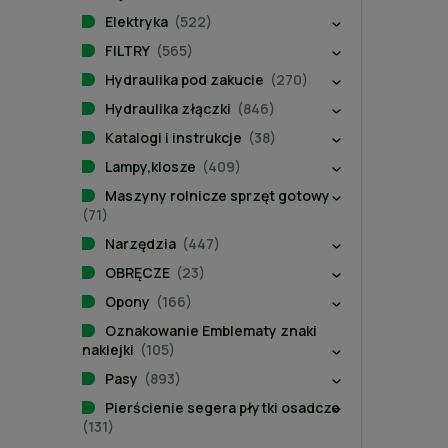
Elektryka
(522)
FILTRY
(565)
Hydraulika pod zakucie
(270)
Hydraulika złączki
(846)
Katalogi i instrukcje
(38)
Lampy,klosze
(409)
Maszyny rolnicze sprzęt gotowy
(71)
Narzędzia
(447)
OBRĘCZE
(23)
Opony
(166)
Oznakowanie Emblematy znaki
naklejki
(105)
Pasy
(893)
Pierścienie segera płytki osadcze
(131)