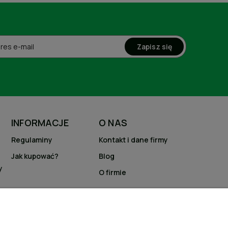
Zapisz się
INFORMACJE
O NAS
Regulaminy
Kontakt i dane firmy
Jak kupować?
Blog
y
O firmie