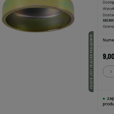
Dostę
Wysył
Dosta
spraw
Ocena
ZDJĘCIE JEST ZDJĘCIEM POGLĄDOWYM
Nume
9,0
zap
produ