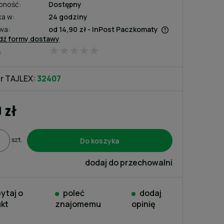
pność:
Dostępny
ka w:
24 godziny
wa:
od 14,90 zł
- InPost Paczkomaty
dź formy dostawy
:
Cena nie zawiera ewentualnych
kosztów płatności
r TAJLEX:
32407
0 zł
Do koszyka
szt.
dodaj do przechowalni
ytaj o
poleć
dodaj
kt
znajomemu
opinię