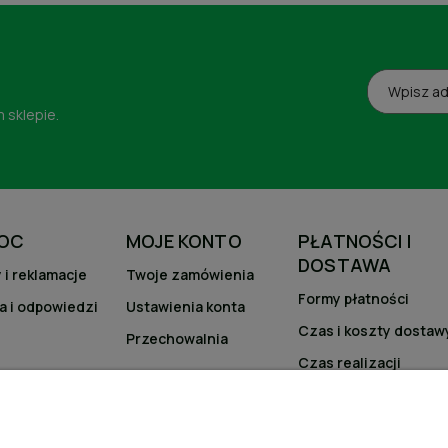
 sklepie.
OC
MOJE KONTO
PŁATNOŚCI I
DOSTAWA
 i reklamacje
Twoje zamówienia
Formy płatności
a i odpowiedzi
Ustawienia konta
Czas i koszty dostaw
Przechowalnia
Czas realizacji
zamówienia