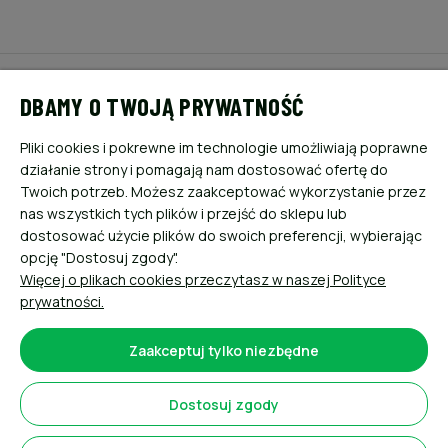
POMOC
DBAMY O TWOJĄ PRYWATNOŚĆ
MOJE KONTO
Pliki cookies i pokrewne im technologie umożliwiają poprawne
działanie strony i pomagają nam dostosować ofertę do
PŁATNOŚCI I DOSTAWA
Twoich potrzeb. Możesz zaakceptować wykorzystanie przez
nas wszystkich tych plików i przejść do sklepu lub
dostosować użycie plików do swoich preferencji, wybierając
INFORMACJE
opcję "Dostosuj zgody".
Więcej o plikach cookies przeczytasz w naszej Polityce
O NAS
prywatności.
Zaakceptuj tylko niezbędne
Dostosuj zgody
Sklep internetowy Shoper.pl