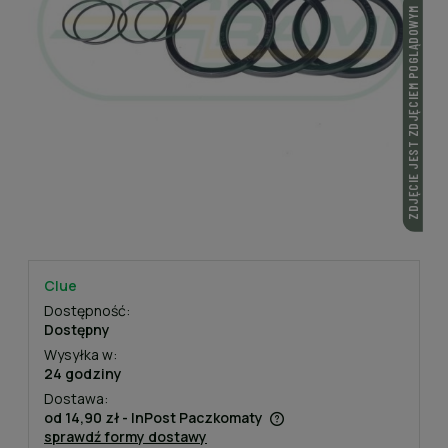
ZDJĘCIE JEST ZDJĘCIEM POGLĄDOWYM
Clue
Dostępność:
Dostępny
Wysyłka w:
24 godziny
Dostawa:
od 14,90 zł
- InPost Paczkomaty
sprawdź formy dostawy
Cena nie zawiera ewentualnych kosztów płatności