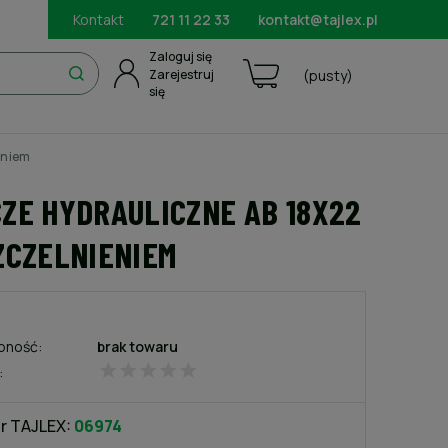
Kontakt
721 11 22 33
kontakt@tajlex.pl
Zaloguj się
Zarejestruj
(pusty)
się
eniem
ZE HYDRAULICZNE AB 18X22
ZCZELNIENIEM
pność:
brak towaru
:
r TAJLEX:
06974