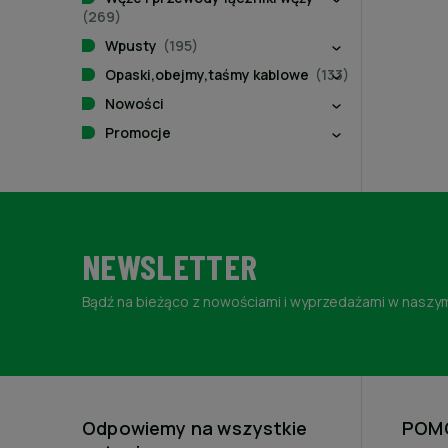
(269)
Wpusty
(195)
Opaski,obejmy,taśmy kablowe
(133)
Nowości
Promocje
NEWSLETTER
Bądź na bieżąco z nowościami i wyprzedażami w naszym
Odpowiemy na wszystkie
POM