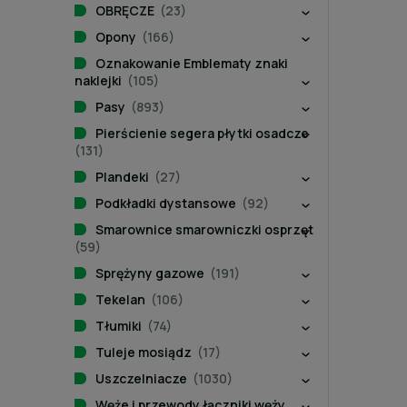
OBRĘCZE
(23)
Opony
(166)
Oznakowanie Emblematy znaki
naklejki
(105)
Pasy
(893)
Pierścienie segera płytki osadcze
(131)
Plandeki
(27)
Podkładki dystansowe
(92)
Smarownice smarowniczki osprzęt
(59)
Sprężyny gazowe
(191)
Tekelan
(106)
Tłumiki
(74)
Tuleje mosiądz
(17)
Uszczelniacze
(1030)
Węże i przewody łączniki węży