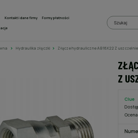
a
Kontakt i dane firmy
Formy płatności
macje
ówna
Hydraulika złączki
Złącze hydrauliczne AB 18X22 Z uszczelni
ZŁĄC
Z US
Clue
Dostę
Ocena
Nume