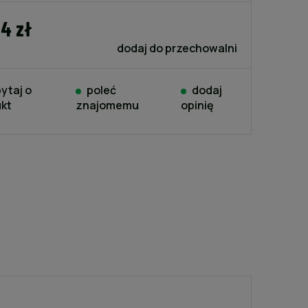
24 zł
dodaj do przechowalni
ytaj o
poleć
dodaj
kt
znajomemu
opinię