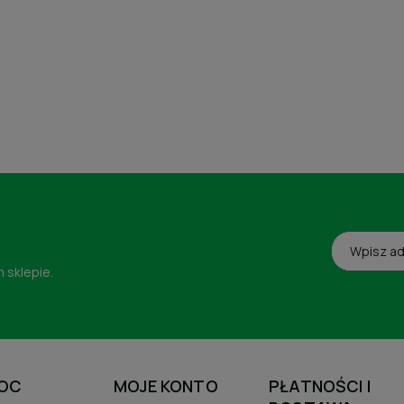
 sklepie.
OC
MOJE KONTO
PŁATNOŚCI I