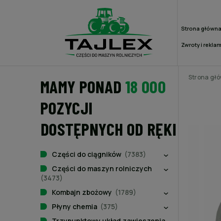
Strona główn
Zwroty i rekla
Strona gł
MAMY PONAD
18 000
POZYCJI
DOSTĘPNYCH OD RĘKI
Części do ciągników
(7383)
Części do maszyn rolniczych
(3473)
Kombajn zbożowy
(1789)
Płyny chemia
(375)
Trzypunktowy układ zawieszenia