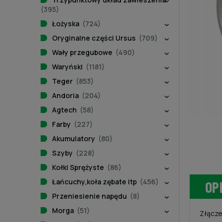
(395)
Łożyska
(724)
Oryginalne części Ursus
(709)
Wały przegubowe
(490)
Waryński
(1181)
Teger
(853)
Andoria
(204)
Agtech
(58)
Farby
(227)
Akumulatory
(80)
Szyby
(228)
Kołki Sprężyste
(86)
Łańcuchy,koła zębate itp
(456)
OP
Przeniesienie napędu
(8)
Morga
(51)
Złącze