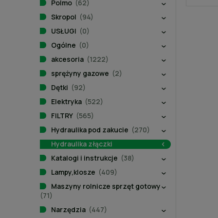
Polmo
(62)
Skropol
(94)
USŁUGI
(0)
Ogólne
(0)
akcesoria
(1222)
sprężyny gazowe
(2)
Dętki
(92)
Elektryka
(522)
FILTRY
(565)
Hydraulika pod zakucie
(270)
Hydraulika złączki
Katalogi i instrukcje
(38)
Lampy,klosze
(409)
Maszyny rolnicze sprzęt gotowy
(71)
Narzędzia
(447)