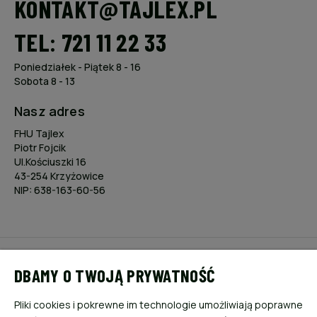
KONTAKT@TAJLEX.PL
TEL: 721 11 22 33
Poniedziałek - Piątek 8 - 16
Sobota 8 - 13
Nasz adres
FHU Tajlex
Piotr Fojcik
Ul.Kościuszki 16
43-254 Krzyżowice
NIP: 638-163-60-56
POMOC
DBAMY O TWOJĄ PRYWATNOŚĆ
MOJE KONTO
Pliki cookies i pokrewne im technologie umożliwiają poprawne