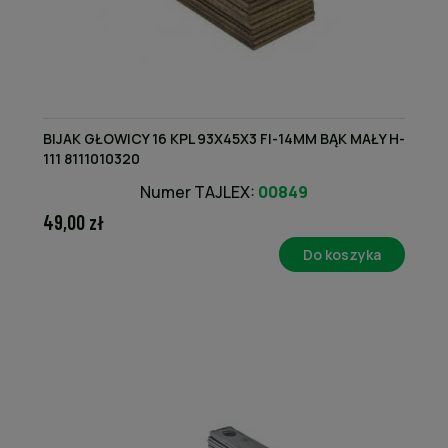
BIJAK GŁOWICY 16 KPL 93X45X3 FI-14MM BĄK MAŁY H-
111 8111010320
Numer TAJLEX:
00849
49,00 zł
Do koszyka