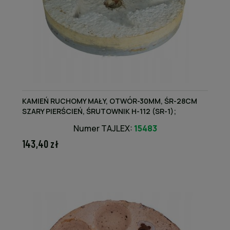
KAMIEŃ RUCHOMY MAŁY, OTWÓR-30MM, ŚR-28CM
SZARY PIERŚCIEŃ, ŚRUTOWNIK H-112 (SR-1);
8112030042 HEDEM
Numer TAJLEX:
15483
143,40 zł