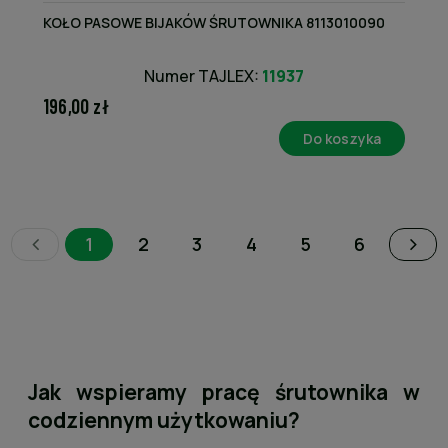
KOŁO PASOWE BIJAKÓW ŚRUTOWNIKA 8113010090
Numer TAJLEX:
11937
196,00 zł
Do koszyka
1
2
3
4
5
6
Jak wspieramy pracę śrutownika w
codziennym użytkowaniu?