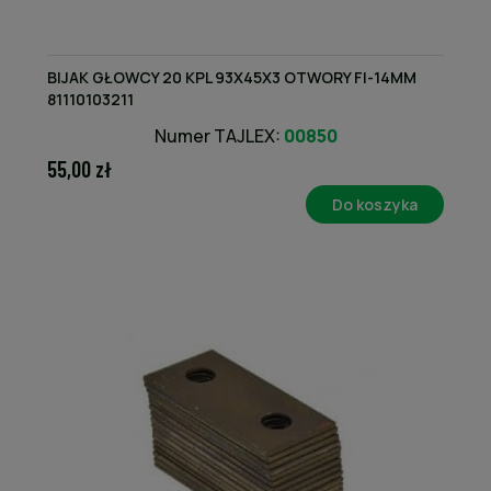
BIJAK GŁOWCY 20 KPL 93X45X3 OTWORY FI-14MM
81110103211
Numer TAJLEX:
00850
55,00 zł
Do koszyka