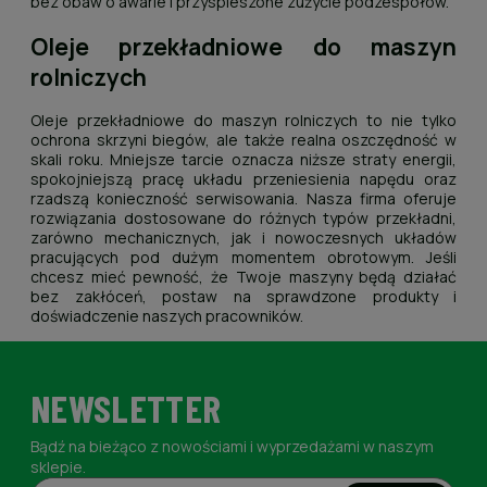
bez obaw o awarie i przyspieszone zużycie podzespołów.
Oleje przekładniowe do maszyn
rolniczych
Oleje przekładniowe do maszyn rolniczych to nie tylko
ochrona skrzyni biegów, ale także realna oszczędność w
skali roku. Mniejsze tarcie oznacza niższe straty energii,
spokojniejszą pracę układu przeniesienia napędu oraz
rzadszą konieczność serwisowania. Nasza firma oferuje
rozwiązania dostosowane do różnych typów przekładni,
zarówno mechanicznych, jak i nowoczesnych układów
pracujących pod dużym momentem obrotowym. Jeśli
chcesz mieć pewność, że Twoje maszyny będą działać
bez zakłóceń, postaw na sprawdzone produkty i
doświadczenie naszych pracowników.
NEWSLETTER
Bądź na bieżąco z nowościami i wyprzedażami w naszym
sklepie.