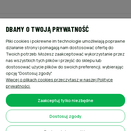
POMOC
DBAMY O TWOJĄ PRYWATNOŚĆ
MOJE KONTO
Pliki cookies i pokrewne im technologie umożliwiają poprawne
działanie strony i pomagają nam dostosować ofertę do
PŁATNOŚCI I DOSTAWA
Twoich potrzeb. Możesz zaakceptować wykorzystanie przez
nas wszystkich tych plików i przejść do sklepu lub
dostosować użycie plików do swoich preferencji, wybierając
INFORMACJE
opcję "Dostosuj zgody".
Więcej o plikach cookies przeczytasz w naszej Polityce
O NAS
prywatności.
Zaakceptuj tylko niezbędne
Dostosuj zgody
Sklep internetowy Shoper.pl