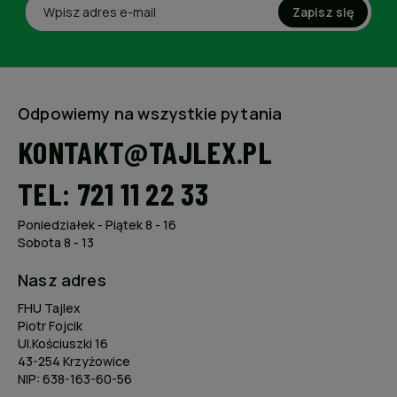
Zapisz się
Odpowiemy na wszystkie pytania
KONTAKT@TAJLEX.PL
TEL: 721 11 22 33
Poniedziałek - Piątek 8 - 16
Sobota 8 - 13
Nasz adres
FHU Tajlex
Piotr Fojcik
Ul.Kościuszki 16
43-254 Krzyżowice
NIP: 638-163-60-56