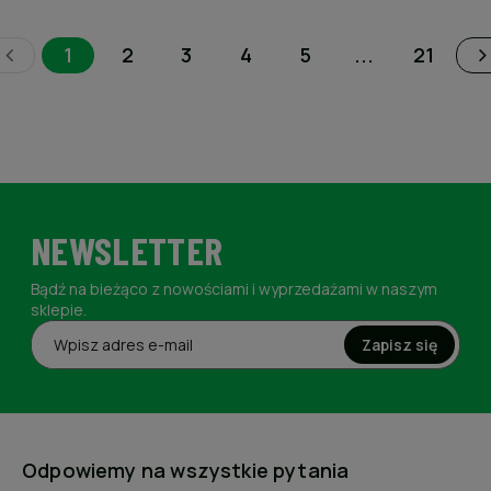
1
2
3
4
5
...
21
NEWSLETTER
Bądź na bieżąco z nowościami i wyprzedażami w naszym
sklepie.
Zapisz się
Odpowiemy na wszystkie pytania