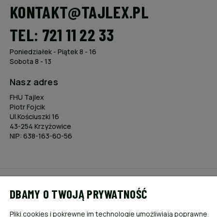
KONTAKT@TAJLEX.PL
TEL: 721 11 22 33
Poniedziałek - Piątek 8 - 16
Sobota 8 - 13
Nasz adres
FHU Tajlex
Piotr Fojcik
Ul.Kościuszki 16
43-254 Krzyżowice
NIP: 638-163-60-56
POMOC
DBAMY O TWOJĄ PRYWATNOŚĆ
MOJE KONTO
Pliki cookies i pokrewne im technologie umożliwiają poprawne