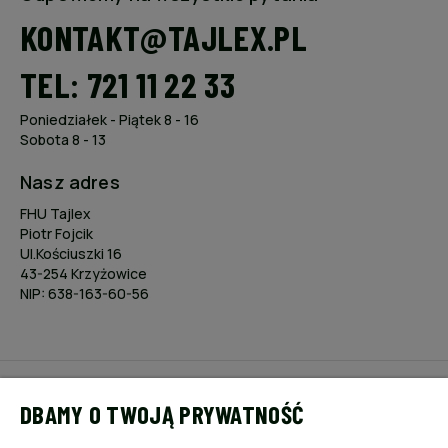
KONTAKT@TAJLEX.PL
TEL: 721 11 22 33
Poniedziałek - Piątek 8 - 16
Sobota 8 - 13
Nasz adres
FHU Tajlex
Piotr Fojcik
Ul.Kościuszki 16
43-254 Krzyżowice
NIP: 638-163-60-56
POMOC
DBAMY O TWOJĄ PRYWATNOŚĆ
MOJE KONTO