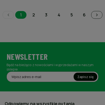
1
2
3
4
5
6
NEWSLETTER
Bądź na bieżąco z nowościami i wyprzedażami w naszym
sklepie.
Zapisz się
Odpowiemy na wszystkie pytania