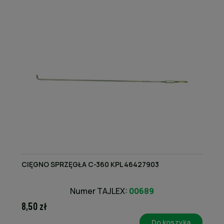
CIĘGNO SPRZĘGŁA C-360 KPL 46427903
Numer TAJLEX:
00689
8,50 zł
Do koszyka