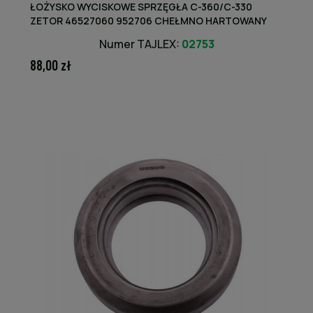
ŁOŻYSKO WYCISKOWE SPRZĘGŁA C-360/C-330
ZETOR 46527060 952706 CHEŁMNO HARTOWANY
PIERŚCIEŃ 50 HRC
Numer TAJLEX:
02753
88,00 zł