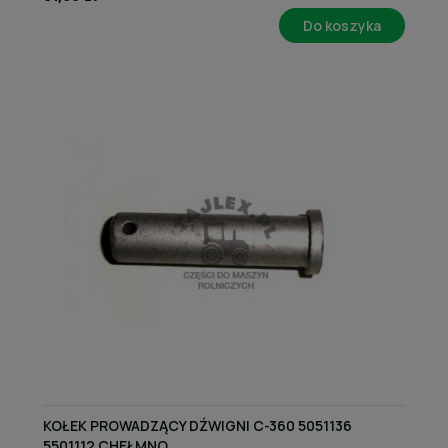
Do koszyka
KOŁEK PROWADZĄCY DŹWIGNI C-360 5051136
5501112 CHEŁMNO