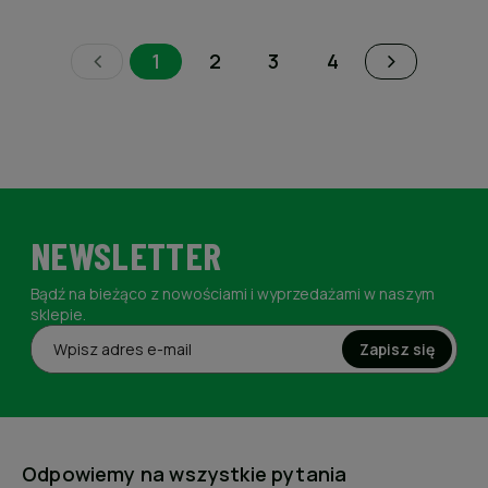
1
2
3
4
NEWSLETTER
Bądź na bieżąco z nowościami i wyprzedażami w naszym
sklepie.
Zapisz się
Odpowiemy na wszystkie pytania