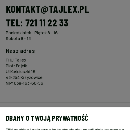
KONTAKT@TAJLEX.PL
TEL: 721 11 22 33
Poniedziałek - Piątek 8 - 16
Sobota 8 - 13
Nasz adres
FHU Tajlex
Piotr Fojcik
Ul.Kościuszki 16
43-254 Krzyżowice
NIP: 638-163-60-56
POMOC
DBAMY O TWOJĄ PRYWATNOŚĆ
MOJE KONTO
Pliki cookies i pokrewne im technologie umożliwiają poprawne